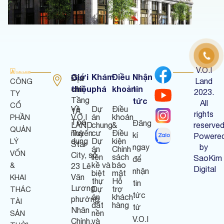
V.O.I
Giới
Khám
Điều
Nhận
Địa
Land
CÔNG
chỉ
thiệu
phá
khoản
tin
:
2023.
TY
Tầng
tức
All
CỔ
Về
Dự
Điều
1A,
rights
V.O.I
án
khoản
PHẦN
Tòa
Đăng
LAND
chung
&
reserved
QUẢN
nhà
Tuyển
cư
Điều
kí
Powere
dụng
Dự
kiện
LÝ
Star
ngay
by
án
Chính
VỐN
City, số
liền
sách
SaoKim
để
kề và
bảo
&
23 Lê
Digital
nhận
biệt
mật
Văn
KHAI
thự
Hỗ
tin
Lương,
Dự
trợ
THÁC
tức
án
khách
phường
TÀI
đất
hàng
từ
Nhân
nền
SẢN
V.O.I
Chính,
và