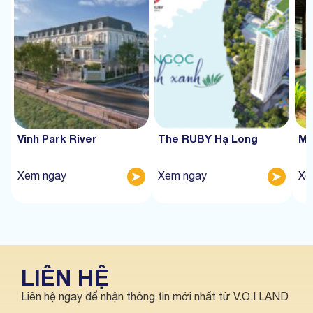
Vinh Park River
The RUBY Hạ Long
Mư
Xem ngay
Xem ngay
Xe
LIÊN HỆ
Liên hệ ngay để nhận thông tin mới nhất từ V.O.I LAND