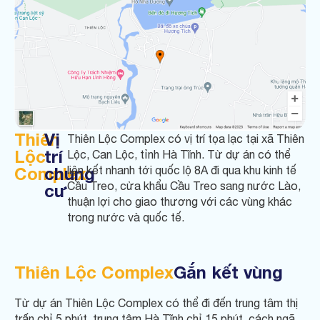
Thiên
Vị
Thiên Lộc Complex có vị trí tọa lạc tại xã Thiên
Lộc
trí
Lộc, Can Lộc, tỉnh Hà Tĩnh. Từ dự án có thể
Complex
chung
liên kết nhanh tới quốc lộ 8A đi qua khu kinh tế
Cầu Treo, cửa khẩu Cầu Treo sang nước Lào,
cư
thuận lợi cho giao thương với các vùng khác
trong nước và quốc tế.
Thiên Lộc Complex
Gắn kết vùng
Từ dự án Thiên Lộc Complex có thể đi đến trung tâm thị
trấn chỉ 5 phút, trung tâm Hà Tĩnh chỉ 15 phút, cách ngã