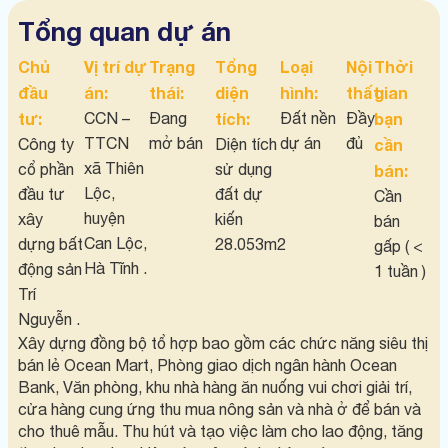
Tổng quan dự án
Chủ
Vị trí dự
Trạng
Tổng
Loại
Nội
Thời
đầu
án:
thái:
diện
hình:
thất:
gian
tư:
CCN –
Đang
tích:
Đất nền
Đầy
bạn
TTCN
mở bán
dự án
đủ
Công ty
Diện tích
cần
xã Thiên
cổ phần
sử dụng
bán:
Lộc,
đầu tư
đất dự
Cần
huyện
xây
kiến
bán
Can Lộc,
dựng bất
28.053m2
gấp ( <
Hà Tĩnh .
động sản
1 tuần )
Trí
Nguyễn .
Xây dựng đồng bộ tổ hợp bao gồm các chức năng siêu thị
bán lẻ Ocean Mart, Phòng giao dịch ngân hành Ocean
Bank, Văn phòng, khu nhà hàng ăn nuống vui chơi giải trí,
cửa hàng cung ứng thu mua nông sản và nhà ở để bán và
cho thuê mẫu. Thu hút và tạo việc làm cho lao động, tăng