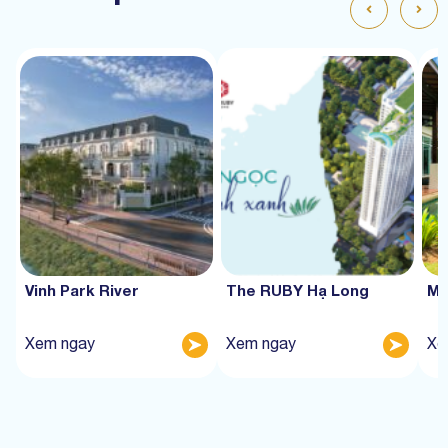
Vinh Park River
The RUBY Hạ Long
Mư
Xem ngay
Xem ngay
Xe