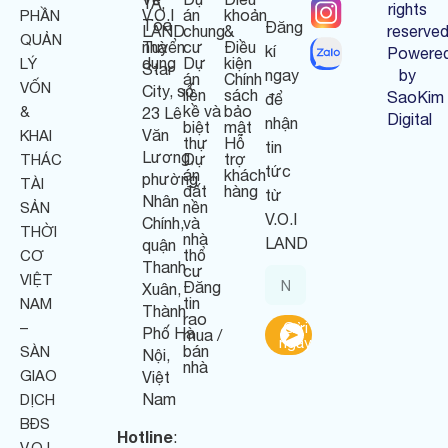
1A,
rights
V.O.I
án
khoản
PHẦN
Tòa
Đăng
LAND
chung
&
reserved
QUẢN
nhà
Tuyển
cư
Điều
kí
Powere
dụng
Dự
kiện
LÝ
Star
ngay
by
án
Chính
VỐN
City, số
liền
sách
SaoKim
để
kề và
bảo
&
23 Lê
Digital
nhận
biệt
mật
Văn
KHAI
thự
Hỗ
tin
Lương,
Dự
trợ
THÁC
tức
án
khách
phường
TÀI
đất
hàng
từ
Nhân
nền
SẢN
V.O.I
Chính,
và
THỜI
nhà
LAND
quận
thổ
CƠ
Thanh
cư
VIỆT
Đăng
Xuân,
tin
NAM
Thành
rao
–
Gửi
Phố Hà
mua /
ngay
bán
SÀN
Nội,
nhà
GIAO
Việt
Nam
DỊCH
BĐS
Hotline
:
V.O.I