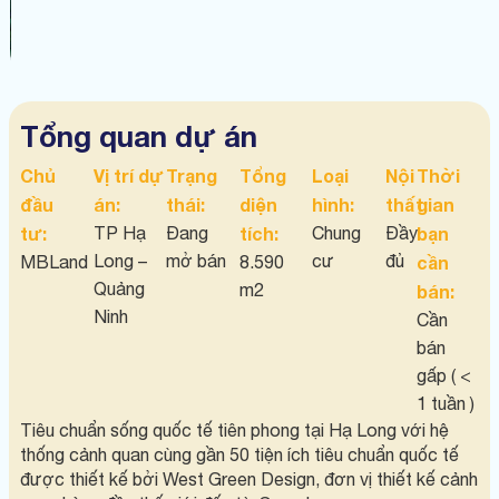
Tổng quan dự án
Chủ
Vị trí dự
Trạng
Tổng
Loại
Nội
Thời
đầu
án:
thái:
diện
hình:
thất:
gian
tư:
TP Hạ
Đang
tích:
Chung
Đầy
bạn
Long –
mở bán
cư
đủ
MBLand
8.590
cần
Quảng
m2
bán:
Ninh
Cần
bán
gấp ( <
1 tuần )
Tiêu chuẩn sống quốc tế tiên phong tại Hạ Long với hệ
thống cảnh quan cùng gần 50 tiện ích tiêu chuẩn quốc tế
được thiết kế bởi West Green Design, đơn vị thiết kế cảnh