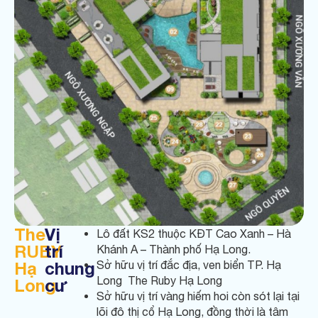
The
Vị
Lô đất KS2 thuộc KĐT Cao Xanh – Hà
RUBY
trí
Khánh A – Thành phố Hạ Long.
Hạ
chung
Sở hữu vị trí đắc địa, ven biển TP. Hạ
Long The Ruby Hạ Long
Long
cư
Sở hữu vị trí vàng hiếm hoi còn sót lại tại
lõi đô thị cổ Hạ Long, đồng thời là tâm