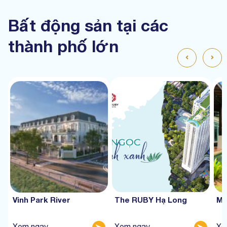
Bất động sản tại các
thành phố lớn
Vinh Park River
The RUBY Hạ Long
Mư
Xem ngay
Xem ngay
Xe