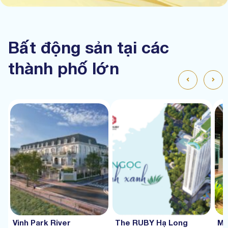
Bất động sản tại các
thành phố lớn
Vinh Park River
The RUBY Hạ Long
Mư