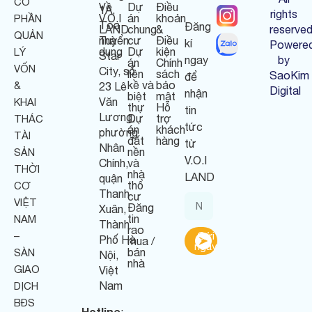
CỔ
Về
Dự
Điều
1A,
rights
V.O.I
án
khoản
PHẦN
Tòa
Đăng
LAND
chung
&
reserved
QUẢN
nhà
Tuyển
cư
Điều
kí
Powere
dụng
Dự
kiện
LÝ
Star
ngay
by
án
Chính
VỐN
City, số
liền
sách
SaoKim
để
kề và
bảo
&
23 Lê
Digital
nhận
biệt
mật
Văn
KHAI
thự
Hỗ
tin
Lương,
Dự
trợ
THÁC
tức
án
khách
phường
TÀI
đất
hàng
từ
Nhân
nền
SẢN
V.O.I
Chính,
và
THỜI
nhà
LAND
quận
thổ
CƠ
Thanh
cư
VIỆT
Đăng
Xuân,
tin
NAM
Thành
rao
–
Gửi
Phố Hà
mua /
ngay
bán
SÀN
Nội,
nhà
GIAO
Việt
Nam
DỊCH
BĐS
Hotline
: