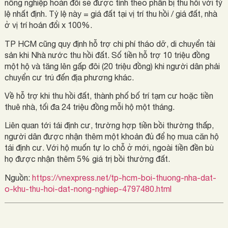
nông nghiệp hoán đổi sẽ được tính theo phần bị thu hồi với tỷ
lệ nhất định. Tỷ lệ này = giá đất tại vị trí thu hồi / giá đất, nhà
ở vị trí hoán đổi x 100%.
TP HCM cũng quy định hỗ trợ chi phí tháo dỡ, di chuyển tài
sản khi Nhà nước thu hồi đất. Số tiền hỗ trợ 10 triệu đồng
một hộ và tăng lên gấp đôi (20 triệu đồng) khi người dân phải
chuyển cư trú đến địa phương khác.
Về hỗ trợ khi thu hồi đất, thành phố bố trí tạm cư hoặc tiền
thuê nhà, tối đa 24 triệu đồng mỗi hộ một tháng.
Liên quan tới tái định cư, trường hợp tiền bồi thường thấp,
người dân được nhận thêm một khoản đủ để họ mua căn hộ
tái định cư. Với hộ muốn tự lo chỗ ở mới, ngoài tiền đền bù
họ được nhận thêm 5% giá trị bồi thường đất.
Nguồn:
https://vnexpress.net/tp-hcm-boi-thuong-nha-dat-
o-khu-thu-hoi-dat-nong-nghiep-4797480.html