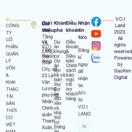
V.O.I
Giới
Khám
Điều
Nhận
Địa
Land
CÔNG
chỉ
thiệu
phá
khoản
tin
:
2023.
TY
Tầng
tức
All
CỔ
Về
Dự
Điều
1A,
rights
V.O.I
án
khoản
PHẦN
Tòa
Đăng
LAND
chung
&
reserved
QUẢN
nhà
Tuyển
cư
Điều
kí
Powere
dụng
Dự
kiện
LÝ
Star
ngay
by
án
Chính
VỐN
City, số
liền
sách
SaoKim
để
kề và
bảo
&
23 Lê
Digital
nhận
biệt
mật
Văn
KHAI
thự
Hỗ
tin
Lương,
Dự
trợ
THÁC
tức
án
khách
phường
TÀI
đất
hàng
từ
Nhân
nền
SẢN
V.O.I
Chính,
và
THỜI
nhà
LAND
quận
thổ
CƠ
Thanh
cư
VIỆT
Đăng
Xuân,
tin
NAM