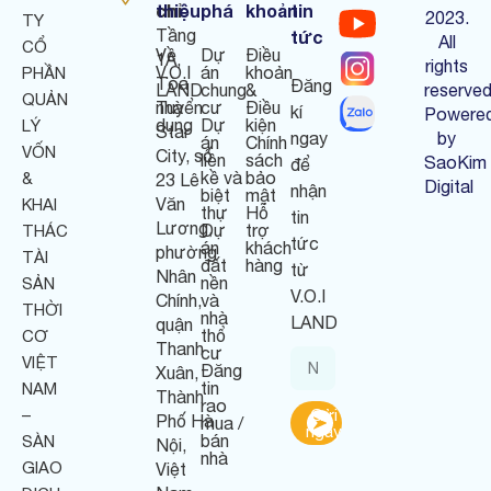
chỉ
thiệu
phá
khoản
tin
:
2023.
TY
Tầng
tức
All
CỔ
Về
Dự
Điều
1A,
rights
V.O.I
án
khoản
PHẦN
Tòa
Đăng
LAND
chung
&
reserved
QUẢN
nhà
Tuyển
cư
Điều
kí
Powere
dụng
Dự
kiện
LÝ
Star
ngay
by
án
Chính
VỐN
City, số
liền
sách
SaoKim
để
kề và
bảo
&
23 Lê
Digital
nhận
biệt
mật
Văn
KHAI
thự
Hỗ
tin
Lương,
Dự
trợ
THÁC
tức
án
khách
phường
TÀI
đất
hàng
từ
Nhân
nền
SẢN
V.O.I
Chính,
và
THỜI
nhà
LAND
quận
thổ
CƠ
Thanh
cư
VIỆT
Đăng
Xuân,
tin
NAM
Thành
rao
–
Gửi
Phố Hà
mua /
ngay
bán
SÀN
Nội,
nhà
GIAO
Việt