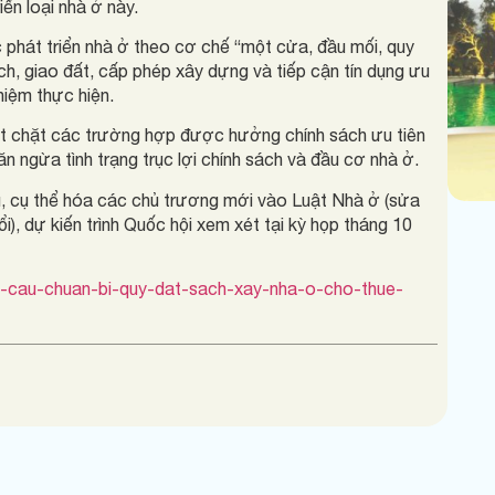
iển loại nhà ở này.
 phát triển nhà ở theo cơ chế “một cửa, đầu mối, quy
ch, giao đất, cấp phép xây dựng và tiếp cận tín dụng ưu
hiệm thực hiện.
t chặt các trường hợp được hưởng chính sách ưu tiên
n ngừa tình trạng trục lợi chính sách và đầu cơ nhà ở.
, cụ thể hóa các chủ trương mới vào Luật Nhà ở (sửa
i), dự kiến trình Quốc hội xem xét tại kỳ họp tháng 10
eu-cau-chuan-bi-quy-dat-sach-xay-nha-o-cho-thue-