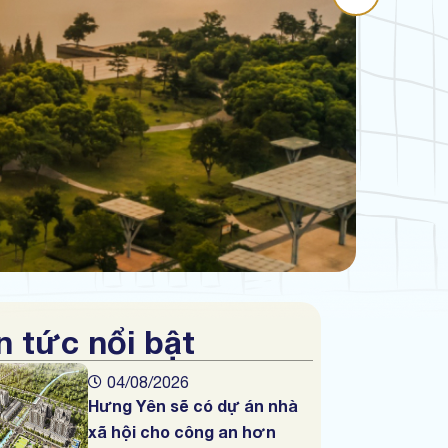
n tức nổi bật
04/08/2026
Hưng Yên sẽ có dự án nhà
xã hội cho công an hơn