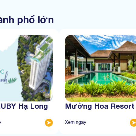
hành phố lớn
RUBY Hạ Long
Mường Hoa Resort
y
Xem ngay