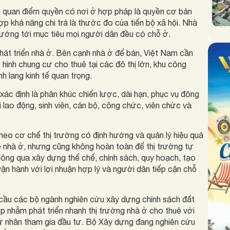
nh quan điểm quyền có nơi ở hợp pháp là quyền cơ bản
ợp khả năng chi trả là thước đo của tiến bộ xã hội. Nhà
ướng tới mục tiêu mọi người dân đều có chỗ ở.
hát triển nhà ở. Bên cạnh nhà ở để bán, Việt Nam cần
ô hình chung cư cho thuê tại các đô thị lớn, khu công
h lang kinh tế quan trọng.
ác định là phân khúc chiến lược, dài hạn, phục vụ đông
 lao động, sinh viên, cán bộ, công chức, viên chức và
heo cơ chế thị trường có định hướng và quản lý hiệu quả
nhà ở, nhưng cũng không hoàn toàn để thị trường tự
thông qua xây dựng thể chế, chính sách, quy hoạch, tạo
vận hành với lợi nhuận hợp lý và người dân tiếp cận chỗ
 cầu các bộ ngành nghiên cứu xây dựng chính sách đất
hợp nhằm phát triển nhanh thị trường nhà ở cho thuê với
 tư nhân tham gia đầu tư. Bộ Xây dựng đang nghiên cứu