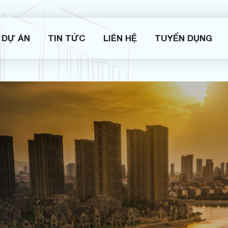
DỰ ÁN
TIN TỨC
LIÊN HỆ
TUYỂN DỤNG