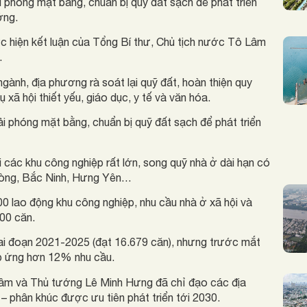
phóng mặt bằng, chuẩn bị quỹ đất sạch để phát triển
ớng.
ực hiện kết luận của Tổng Bí thư, Chủ tịch nước Tô Lâm
.
ành, địa phương rà soát lại quỹ đất, hoàn thiện quy
 xã hội thiết yếu, giáo dục, y tế và văn hóa.
ải phóng mặt bằng, chuẩn bị quỹ đất sạch để phát triển
 các khu công nghiệp rất lớn, song quỹ nhà ở dài hạn có
 Phòng, Bắc Ninh, Hưng Yên…
0 lao động khu công nghiệp, nhu cầu nhà ở xã hội và
00 căn.
iai đoạn 2021-2025 (đạt 16.679 căn), nhưng trước mắt
p ứng hơn 12% nhu cầu.
Lâm và Thủ tướng Lê Minh Hưng đã chỉ đạo các địa
– phân khúc được ưu tiên phát triển tới 2030.