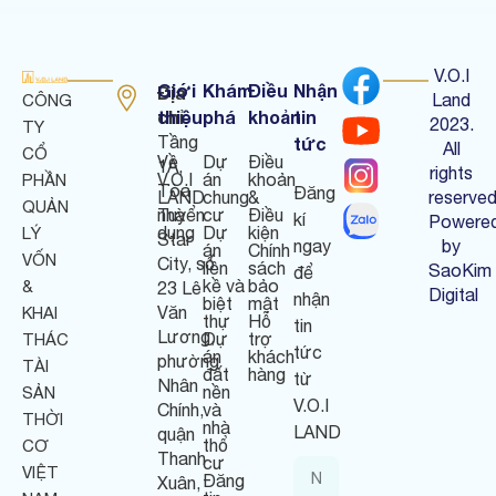
V.O.I
Giới
Khám
Điều
Nhận
Địa
Land
CÔNG
chỉ
thiệu
phá
khoản
tin
:
2023.
TY
Tầng
tức
All
CỔ
Về
Dự
Điều
1A,
rights
V.O.I
án
khoản
PHẦN
Tòa
Đăng
LAND
chung
&
reserved
QUẢN
nhà
Tuyển
cư
Điều
kí
Powere
dụng
Dự
kiện
LÝ
Star
ngay
by
án
Chính
VỐN
City, số
liền
sách
SaoKim
để
kề và
bảo
&
23 Lê
Digital
nhận
biệt
mật
Văn
KHAI
thự
Hỗ
tin
Lương,
Dự
trợ
THÁC
tức
án
khách
phường
TÀI
đất
hàng
từ
Nhân
nền
SẢN
V.O.I
Chính,
và
THỜI
nhà
LAND
quận
thổ
CƠ
Thanh
cư
VIỆT
Đăng
Xuân,