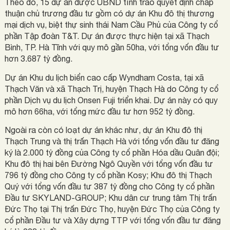
Theo đó, 15 dự án được UBND tỉnh trao quyết định chấp
thuận chủ trương đầu tư gồm có dự án Khu đô thị thương
mại dịch vụ, biệt thự sinh thái Nam Cầu Phủ của Công ty cổ
phần Tập đoàn T&T. Dự án được thực hiện tại xã Thạch
Bình, TP. Hà Tĩnh với quy mô gần 50ha, với tổng vốn đầu tư
hơn 3.687 tỷ đồng.
Dự án Khu du lịch biển cao cấp Wyndham Costa, tại xã
Thạch Văn và xã Thạch Trị, huyện Thạch Hà do Công ty cổ
phần Dịch vụ du lịch Onsen Fuji triển khai. Dự án này có quy
mô hơn 66ha, với tổng mức đầu tư hơn 952 tỷ đồng.
Ngoài ra còn có loạt dự án khác như, dự án Khu đô thị
Thạch Trung và thị trấn Thạch Hà với tổng vốn đầu tư đăng
ký là 2.000 tỷ đồng của Công ty cổ phần Hóa dầu Quân đội;
Khu đô thị hai bên Đường Ngô Quyền với tổng vốn đầu tư
796 tỷ đồng cho Công ty cổ phần Kosy; Khu đô thị Thạch
Quý với tổng vốn đầu tư 387 tỷ đồng cho Công ty cổ phần
Đầu tư SKYLAND-GROUP; Khu dân cư trung tâm Thị trấn
Đức Thọ tại Thị trấn Đức Thọ, huyện Đức Thọ của Công ty
cổ phần Đầu tư và Xây dựng TTP với tổng vốn đầu tư đăng