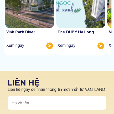
Vinh Park River
The RUBY Hạ Long
Mư
Xem ngay
Xem ngay
Xe
LIÊN HỆ
Liên hệ ngay để nhận thông tin mới nhất từ V.O.I LAND