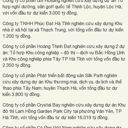
Công ty cổ phần GS Holding nghiên cứu xây dựng dự án Tổ
hợp nghỉ dưỡng, sân golf quốc tế Thịnh Lộc, huyện Lộc Hà,
với vốn đầu tư dự kiến 3.000 tỷ đồng.
Công ty TNHH Phúc Đạt Hà Tĩnh nghiên cứu xây dựng Khu
nhà ở xã hội tại xã Thạch Trung, với tổng vốn đầu tư dự kiến
1.200 tỷ đồng.
Công ty cổ phần Hoàng Thịnh Đạt nghiên cứu xây dựng 2 dự
án: Tổ hợp Khu công nghiệp – đô thị – dịch vụ Bắc Hồng Lĩnh
và Khu công nghiệp phía Tây TP Hà Tĩnh với tổng vốn đầu tư
2.350 tỷ đồng.
Công ty cổ phần Phát triển bất động sản Silk Path nghiên
cứu xây dựng dự án Khu thương mại, dịch vụ, du lịch và thể
thao phía Tây Nam, huyện Thạch Hà, vốn tổng đầu tư dự
kiến 3.800 tỷ đồng.
Công ty cổ phần Crystal Bay nghiên cứu xây dựng dự án Khu
đô thị Lam Hồng Garden Park City tại phường Văn Yên, TP
Hà Tĩnh, với tổng vốn đầu tư dự kiến 16.019 tỷ đồng.
Công ty cổ phần Cá tầm Việt Nam nghiên cứu xây dựng dự