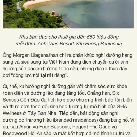
Khu bán đảo cho thuê giá đến 650 triệu đồng
mỗi đêm. Ảnh: Vias Resort Vân Phong Peninsula
Ông Morgan Ulaganathan chỉ ra phân khúc nghỉ dưỡng hạng
sang và siêu sang tại Việt Nam đang dịch chuyển dưới ảnh
hưởng của các xu hướng toàn cầu, nhưng được thúc đẩy
bởi “động lực nội tại rất riêng”.
Cụ thể, xu hướng nghỉ dưỡng gắn với chăm sóc sức khỏe
toàn diện và dưỡng lão đang tăng tốc. Chẳng hạn, Six
Senses Côn Đảo đã tích hợp các chương trình bảo tồn biển
và thực đơn theo dõi sinh học tương tự mô hình của SHA
Wellness ở Tây Ban Nha. Tiếp đến, bất động sản nghỉ
dưỡng có thương hiệu (branded residences) đang bùng nổ. Ví
dụ, sau Aman và Four Seasons, Regent Phú Quốc và
Rosewood Hội An sắp ra mắt kết hợp cả mô hình lưu trú và