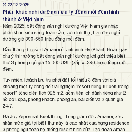
22/12/2025
Phân khúc nghỉ dưỡng nửa tỷ đồng mỗi đêm hình
thành ở Việt Nam
Năm 2025, bất động sản nghỉ dưỡng Việt Nam gia nhập
phân khúc siêu sang toàn cầu, với dinh thự, bán đảo nghỉ
dưỡng giá 390-650 triệu đồng mỗi đêm.
Đầu tháng 6, resort Amanoi ở vịnh Vĩnh Hy (Khánh Hòa), gây
chú ý thị trường bất động sản nghỉ dưỡng khi giới thiệu biệt
thự 3 phòng ngủ giá 1
5.000 USD
(xấp xỉ 390 triệu đồng) mỗi
đêm.
Tuy nhiên, khách lưu trú phải đặt tối thiểu 3 đêm với giá
khoảng một tỷ đồng để trải nghiệm “resort riêng tư bên trong
resort” tổng diện tích 925 m2, gồm tiện ích dành riêng như 2
hồ bơi, spa, phòng khách, phòng ăn, bãi biển và 2 quản gia
24/7.
Bà Joy Arpornrat Kuekthong, Tổng giám đốc Amanoi, xác
nhận mức giá tại biệt thự này là cao nhất của hạng residence
3 phòng ngủ toàn hệ thống resort biển của Tập đoàn Aman