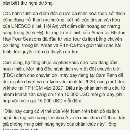
bán biệt thự nghỉ dưỡng.
Các hành trình đa điểm đến được cá nhân hóa theo sở thích
cũng đang trở thành xu hướng, kết nối các di sản văn hóa
của UNESCO (Huế, Hội An) với điểm đến hoang sơ nhưng
sang trọng (Vĩnh Hy), tương tự mô hình của Aman tại Bhutan.
Hay Four Seasons đã đầu tư vào tour du lịch bằng chuyên
cơ riêng, trong khi Aman và Ritz-Carlton giới thiệu các hải
trình độc quyền trên du thuyền cỡ lớn.
Cuối cùng, hạ tầng phục vụ phân khúc cao cấp đang dần
hoàn thiện. Một nhà điều hành dịch vụ mặt đất chuyên biệt
(FBO) dành cho chuyên cơ, máy bay riêng tại Cam Ranh đã
được phê duyệt và dự kiến vận hành từ 2026, cùng một đơn
vị khác tại TP HCM vào 2027. Điều này phản ánh nhu cầu từ
nhóm khách sẵn sàng chi trên 10.000 USD mỗi giờ bay, phù
hợp với mức giá 15.000 USD mỗi đêm.
“Điều này củng cố vị thế của Việt Nam trên bản đồ du lịch
nghỉ dưỡng siêu sang tại châu Á và là chìa khóa để thúc đẩy
giá phòng trung bình hàng ngày của phân khúc này”, ông