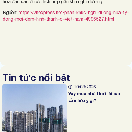
hóa đặc sắc được tích hợp gần khu nghỉ dưỡng.
Nguồn:
https://vnexpress.net/phan-khuc-nghi-duong-nua-ty-
dong-moi-dem-hinh-thanh-o-viet-nam-4996527.html
Tin tức nổi bật
10/08/2026
Vay mua nhà thời lãi cao
cần lưu ý gì?