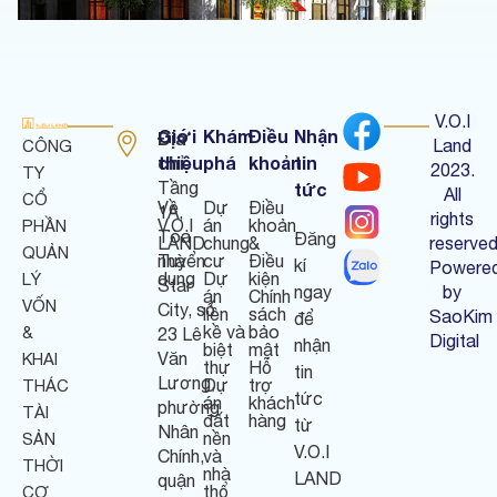
V.O.I
Giới
Khám
Điều
Nhận
Địa
Land
CÔNG
chỉ
thiệu
phá
khoản
tin
:
2023.
TY
Tầng
tức
All
CỔ
Về
Dự
Điều
1A,
rights
V.O.I
án
khoản
PHẦN
Tòa
Đăng
LAND
chung
&
reserved
QUẢN
nhà
Tuyển
cư
Điều
kí
Powere
dụng
Dự
kiện
LÝ
Star
ngay
by
án
Chính
VỐN
City, số
liền
sách
SaoKim
để
kề và
bảo
&
23 Lê
Digital
nhận
biệt
mật
Văn
KHAI
thự
Hỗ
tin
Lương,
Dự
trợ
THÁC
tức
án
khách
phường
TÀI
đất
hàng
từ
Nhân
nền
SẢN
V.O.I
Chính,
và
THỜI
nhà
LAND
quận
thổ
CƠ