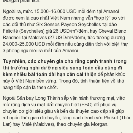
Morgan phân tích.
Ngoài ra, mức 15.000-16.000 USD mỗi đêm tại Amanoi
được xem là cao nhất Việt Nam nhưng vẫn “hợp lý” so với
các đối thủ như Six Senses Payson Seychelles tại đảo
Félicité (Seychelles) giá 26 USD/m²/đêm, hay Cheval Blanc
Randheli tại Maldives (27 USD/m²/đêm), tức tương đương
24.000-25.000 USD mỗi đêm nếu cùng diện tích với biệt thự
3 phòng ngủ mới ra mắt của Amanoi.
Tuy nhiên, các chuyên gia cho rằng cạnh tranh trong
thị trường nghỉ dưỡng siêu sang toàn cầu cũng đi
kèm nhiều bài toán dài hạn cần cải thiện
để phân khúc
này ở Việt Nam bền vững. Trong đó, tính thuận tiện về khả
năng tiếp cận là then chốt.
Ngoài Sân bay Long Thành sắp vận hành thương mại, việc
mở rộng dịch vụ mặt đất chuyên biệt (FBO) để phục vụ
chuyên cơ giới siêu giàu và bến du thuyền cao cấp sẽ giúp
rút ngắn thời gian di chuyển, tăng cạnh tranh với Phuket (Thái
Lan) hay Malé (Maldives), theo chuyên gia Morgan.