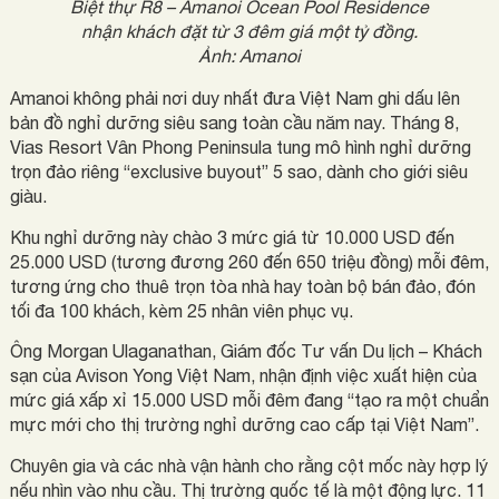
Biệt thự R8 – Amanoi Ocean Pool Residence
nhận khách đặt từ 3 đêm giá một tỷ đồng.
Ảnh: Amanoi
Amanoi không phải nơi duy nhất đưa Việt Nam ghi dấu lên
bản đồ nghỉ dưỡng siêu sang toàn cầu năm nay. Tháng 8,
Vias Resort Vân Phong Peninsula tung mô hình nghỉ dưỡng
trọn đảo riêng “exclusive buyout” 5 sao, dành cho giới siêu
giàu.
Khu nghỉ dưỡng này chào 3 mức giá từ 10.000 USD đến
25.000 USD (tương đương 260 đến 650 triệu đồng) mỗi đêm,
tương ứng cho thuê trọn tòa nhà hay toàn bộ bán đảo, đón
tối đa 100 khách, kèm 25 nhân viên phục vụ.
Ông Morgan Ulaganathan, Giám đốc Tư vấn Du lịch – Khách
sạn của Avison Yong Việt Nam, nhận định việc xuất hiện của
mức giá xấp xỉ 15.000 USD mỗi đêm đang “tạo ra một chuẩn
mực mới cho thị trường nghỉ dưỡng cao cấp tại Việt Nam”.
Chuyên gia và các nhà vận hành cho rằng cột mốc này hợp lý
nếu nhìn vào nhu cầu. Thị trường quốc tế là một động lực. 11