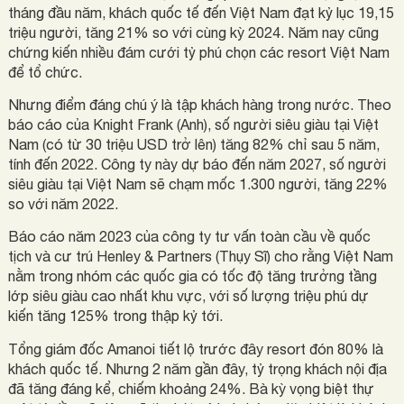
tháng đầu năm, khách quốc tế đến Việt Nam đạt kỷ lục 19,15
triệu người, tăng 21% so với cùng kỳ 2024. Năm nay cũng
chứng kiến nhiều đám cưới tỷ phú chọn các resort Việt Nam
để tổ chức.
Nhưng điểm đáng chú ý là tập khách hàng trong nước. Theo
báo cáo của Knight Frank (Anh), số người siêu giàu tại Việt
Nam (có từ 30 triệu USD trở lên) tăng 82% chỉ sau 5 năm,
tính đến 2022. Công ty này dự báo đến năm 2027, số người
siêu giàu tại Việt Nam sẽ chạm mốc 1.300 người, tăng 22%
so với năm 2022.
Báo cáo năm 2023 của công ty tư vấn toàn cầu về quốc
tịch và cư trú Henley & Partners (Thụy Sĩ) cho rằng Việt Nam
nằm trong nhóm các quốc gia có tốc độ tăng trưởng tầng
lớp siêu giàu cao nhất khu vực, với số lượng triệu phú dự
kiến tăng 125% trong thập kỷ tới.
Tổng giám đốc Amanoi tiết lộ trước đây resort đón 80% là
khách quốc tế. Nhưng 2 năm gần đây, tỷ trọng khách nội địa
đã tăng đáng kể, chiếm khoảng 24%. Bà kỳ vọng biệt thự