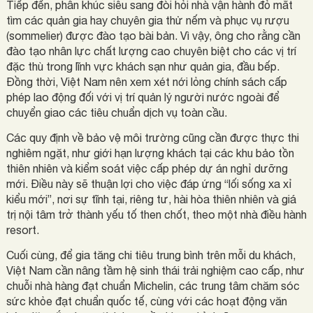
Tiếp đến, phân khúc siêu sang đòi hỏi nhà vận hành đỏ mắt
tìm các quản gia hay chuyên gia thử nếm và phục vụ rượu
(sommelier) được đào tạo bài bản. Vì vậy, ông cho rằng cần
đào tạo nhân lực chất lượng cao chuyên biệt cho các vị trí
đặc thù trong lĩnh vực khách sạn như quản gia, đầu bếp.
Đồng thời, Việt Nam nên xem xét nới lỏng chính sách cấp
phép lao động đối với vị trí quản lý người nước ngoài để
chuyển giao các tiêu chuẩn dịch vụ toàn cầu.
Các quy định về bảo vệ môi trường cũng cần được thực thi
nghiêm ngặt, như giới hạn lượng khách tại các khu bảo tồn
thiên nhiên và kiểm soát việc cấp phép dự án nghỉ dưỡng
mới. Điều này sẽ thuận lợi cho việc đáp ứng “lối sống xa xỉ
kiểu mới”, nơi sự tĩnh tại, riêng tư, hài hòa thiên nhiên và giá
trị nội tâm trở thành yếu tố then chốt, theo một nhà điều hành
resort.
Cuối cùng, để gia tăng chi tiêu trung bình trên mỗi du khách,
Việt Nam cần nâng tầm hệ sinh thái trải nghiệm cao cấp, như
chuỗi nhà hàng đạt chuẩn Michelin, các trung tâm chăm sóc
sức khỏe đạt chuẩn quốc tế, cùng với các hoạt động văn