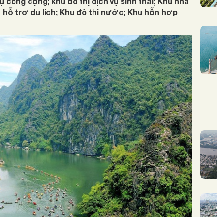
̣ công cộng; khu đô thị dịch vụ sinh thái; Khu nhà
 hỗ trợ du lịch; Khu đô thị nước; Khu hỗn hợp