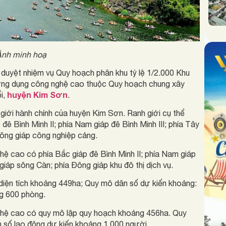
Ảnh minh hoạ
yệt nhiệm vụ Quy hoạch phân khu tỷ lệ 1/2.000 Khu
̂p ứng dụng công nghệ cao thuộc Quy hoạch chung xây
huyện Kim Sơn
̉i,
.
 giới hành chính của huyện Kim Sơn. Ranh giới cụ thể
 đê Bình Minh II; phía Nam giáp đê Bình Minh III; phía Tây
ông giáp công nghiệp cảng.
ệ cao có phía Bắc giáp đê Bình Minh II; phía Nam giáp
giáp sông Càn; phía Đông giáp khu đô thị dịch vụ.
ện tích khoảng 449ha; Quy mô dân số dự kiến khoảng:
ng 600 phòng.
nghệ cao có quy mô lập quy hoạch khoảng 456ha. Quy
số lao động dự kiến khoảng 1.000 người.