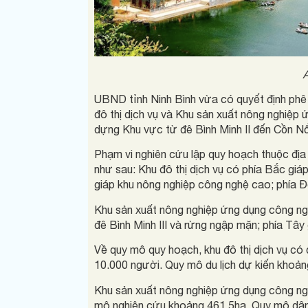
UBND tỉnh Ninh Bình vừa có quyết định phê du
đô thị dịch vụ và Khu sản xuất nông nghiẹ
dựng Khu vực từ đê Bình Minh II đến Cồn Nô
Phạm vi nghiên cứu lập quy hoạch thuộc địa
như sau: Khu đô thị dịch vụ có phía Bắc giáp
giáp khu nông nghiệp công nghệ cao; phía Đ
Khu sản xuất nông nghiệp ứng dụng công ngh
đê Bình Minh III và rừng ngập mặn; phía Tây 
Về quy mô quy hoạch, khu đô thị dịch vụ có di
10.000 người. Quy mô du lịch dự kiến khoả
Khu sản xuất nông nghiệp ứng dụng công 
mô nghiên cứu khoảng 461,5ha. Quy mô dân 