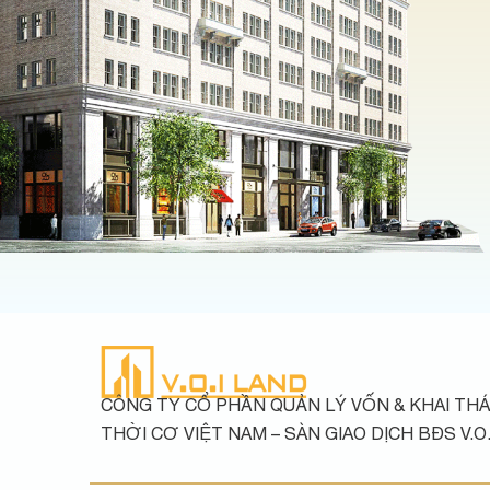
CÔNG TY CỔ PHẦN QUẢN LÝ VỐN & KHAI THÁ
THỜI CƠ VIỆT NAM – SÀN GIAO DỊCH BĐS V.O.