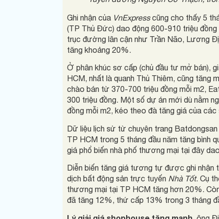
Ghi nhận của
VnExpress
cũng cho thấy 5 thá
(TP Thủ Đức) dao động 600-910 triệu đồng
trục đường lân cận như Trần Não, Lương Đị
tăng khoảng 20%.
Ở phân khúc sơ cấp (chủ đầu tư mở bán), g
HCM, nhất là quanh Thủ Thiêm, cũng tăng m
chào bán từ 370-700 triệu đồng mỗi m2, Ea
300 triệu đồng. Một số dự án mới dù nằm ngo
đồng mỗi m2, kéo theo đà tăng giá của các 
Dữ liệu lịch sử từ chuyên trang Batdongsan 
TP HCM trong 5 tháng đầu năm tăng bình q
giá phổ biến nhà phố thương mại tại đây dao
Diễn biến tăng giá tương tự được ghi nhận t
dịch bất động sản trực tuyến
Nhà Tốt
. Cụ t
thương mại tại TP HCM tăng hơn 20%. Còn 
đã tăng 12%, thứ cấp 13% trong 3 tháng đ
Lý giải giá shophouse tăng mạnh
, ông Đ