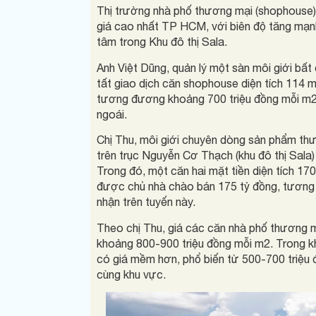
Thị trường nhà phố thương mại (shophouse)
giá cao nhất TP HCM, với biên độ tăng mạn
tâm trong Khu đô thị Sala.
Anh Việt Dũng, quản lý một sàn môi giới bấ
tất giao dịch căn shophouse diện tích 114 m2
tương đương khoảng 700 triệu đồng mỗi m2
ngoái.
Chị Thu, môi giới chuyên dòng sản phẩm th
trên trục Nguyễn Cơ Thạch (khu đô thị Sala
Trong đó, một căn hai mặt tiền diện tích 1
được chủ nhà chào bán 175 tỷ đồng, tương
nhận trên tuyến này.
Theo chị Thu, giá các căn nhà phố thương 
khoảng 800-900 triệu đồng mỗi m2. Trong kh
có giá mềm hơn, phổ biến từ 500-700 triệu
cùng khu vực.