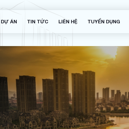
DỰ ÁN
TIN TỨC
LIÊN HỆ
TUYỂN DỤNG