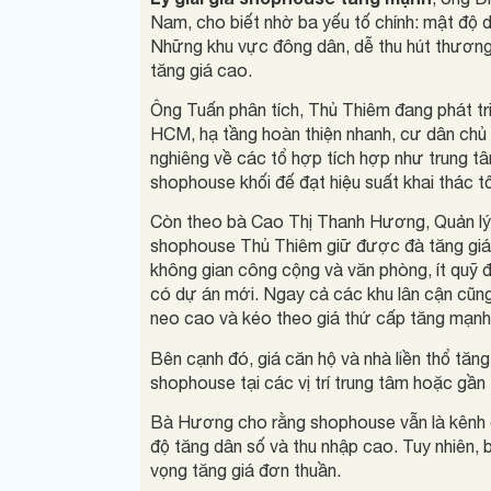
Nam, cho biết nhờ ba yếu tố chính: mật độ dân 
Những khu vực đông dân, dễ thu hút thương
tăng giá cao.
Ông Tuấn phân tích, Thủ Thiêm đang phát tr
HCM, hạ tầng hoàn thiện nhanh, cư dân chủ 
nghiêng về các tổ hợp tích hợp như trung tâ
shophouse khối đế đạt hiệu suất khai thác t
Còn theo bà Cao Thị Thanh Hương, Quản lý
shophouse Thủ Thiêm giữ được đà tăng giá 
không gian công cộng và văn phòng, ít quỹ đ
có dự án mới. Ngay cả các khu lân cận cũng
neo cao và kéo theo giá thứ cấp tăng mạnh
Bên cạnh đó, giá căn hộ và nhà liền thổ tăn
shophouse tại các vị trí trung tâm hoặc gần
Bà Hương cho rằng shophouse vẫn là kênh đầu
độ tăng dân số và thu nhập cao. Tuy nhiên, b
vọng tăng giá đơn thuần.