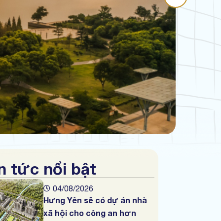
n tức nổi bật
04/08/2026
Hưng Yên sẽ có dự án nhà
xã hội cho công an hơn