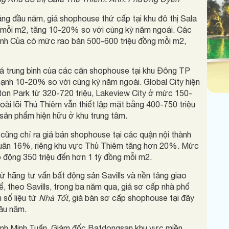
ng đầu năm, giá shophouse thứ cấp tại khu đô thị Sala
 mỗi m2, tăng 10-20% so với cùng kỳ năm ngoái. Các
nh Của có mức rao bán 500-600 triệu đồng mỗi m2,
iá trung bình của các căn shophouse tại khu Đông TP
ạnh 10-20% so với cùng kỳ năm ngoái. Global City hiện
ton Park từ 320-720 triệu, Lakeview City ở mức 150-
ài lõi Thủ Thiêm vẫn thiết lập mặt bằng 400-750 triệu
sản phẩm hiện hữu ở khu trung tâm.
cũng chỉ ra giá bán shophouse tại các quận nội thành
uân 16%, riêng khu vực Thủ Thiêm tăng hơn 20%. Mức
 động 350 triệu đến hơn 1 tỷ đồng mỗi m2.
ừ hãng tư vấn bất động sản Savills và nền tảng giao
hể, theo Savills, trong ba năm qua, giá sơ cấp nhà phố
số liệu từ
Nhà Tốt
, giá bán sơ cấp shophouse tại đây
ầu năm.
inh Minh Tuấn, Giám đốc Batdongsan khu vực miền