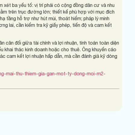
xét ba yếu tố: vị trí phải có cộng đồng dân cư và nhu
nằm trên trục đường lớn; thiết kế phù hợp với mục đích
à hạ tầng hỗ trợ như hút mùi, thoát hiểm; pháp lý minh
ơng lai, cần kiểm tra kỹ giấy phép, tiến độ và cam kết
 cân đối giữa tài chính và lợi nhuận, tính toán toàn diện
nếu khai thác kinh doanh hoặc cho thuê. Ông khuyến cáo
ác cam kết lợi nhuận hấp dẫn, mà cần đánh giá kỹ dòng
ong-mai-thu-thiem-gia-gan-mot-ty-dong-moi-m2-