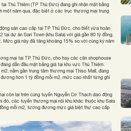
 tại Thủ Thiêm (TP Thủ Đức) đang ghi nhận mặt bằng
h một năm qua, đặc biệt ở các trục thương mại trung
t động sản cao cấp tại TP Thủ Đức, cho biết vừa hoàn
 tại dự án Sari Town (khu Sala) với giá gần 80 tỷ đồng,
. Mức giá này đã tăng khoảng 15% so với cùng kỳ năm
ương mại tại TP Thủ Đức, cho hay các căn shophouse
) đang dẫn đầu mặt bằng giá tại khu vực Thủ Thiêm.
70 m2, nằm gần trung tâm thương mại Thiso Mall, đang
 đương hơn 1 tỷ đồng mỗi m2, mức cao nhất từng ghi
mại còn lại trên cùng tuyến Nguyễn Cơ Thạch dao động
i đó, các tuyến thương mại nội khu khác thuộc khu Sala
 đồng mỗi m2, tương đương mức giá biệt thự cao cấp