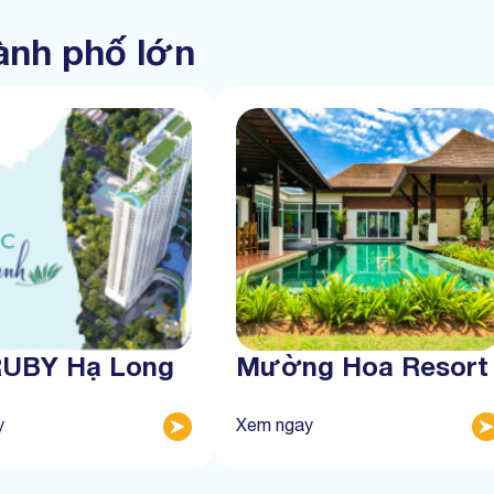
hành phố lớn
RUBY Hạ Long
Mường Hoa Resort
y
Xem ngay