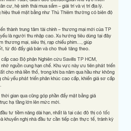
cư, hệ sinh thái mua sắm – giải trí và vị trí địa lý.
 hiệu thuê mặt bằng như Thủ Thiêm thường có biên độ
iển thành trung tâm tài chính – thương mại mới của TP
yếu là người thu nhập cao. Xu hướng tiêu dùng tại đây
m thương mại, siêu thị, rạp chiếu phim…, giúp
ốt, từ đó đẩy giá bán và cho thuê tăng theo.
 cấp cao Bộ phận Nghiên cứu Savills TP HCM,
nhờ nguồn cung hạn chế. Khu vực này ưu tiên phát triển
ất cho nhà liền thổ, trong khi ba năm qua hầu như không
 chủ yếu phát triển phân khúc cao cấp, khiến giá sơ cấp
.
g thời gian qua cũng góp phần đẩy mặt bằng giá
 trục hạ tầng lớn lên mức mới.
 tư tiềm năng dài hạn, nhất là tại các đô thị có tốc
à khuyến nghị nhà đầu tư cần tiếp cận thực tế, tránh kỳ