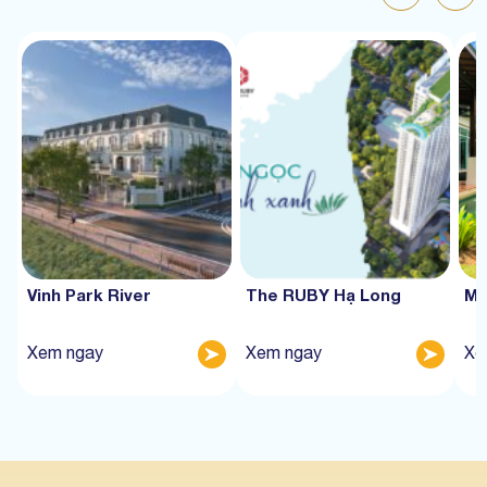
Vinh Park River
The RUBY Hạ Long
Mư
Xem ngay
Xem ngay
Xe