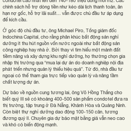
condotel cao nhất lên đến 140-180 triệu đồng mỗi m2. Các
chính sách hỗ trợ dòng tiền như kéo dài lịch thanh toán, ân
hạn nợ gốc, hỗ trợ lãi suất… vẫn được chủ đầu tư áp dụng
để kích cầu.
Ở góc độ chủ đầu tư, ông Michael Piro, Tổng giám đốc
Indochina Capital, cho rằng phân khúc bất động sản nghỉ
dưỡng ít thu hút nguồn vốn nước ngoài như bất động sản
công nghiệp hay nhà ở. Bởi thay vì tìm hiểu một mảnh đất
tiềm năng và xây dựng khu nghỉ dưỡng, họ thường chọn gia
nhập thị trường qua “mua lại dự án do doanh nghiệp nội địa
phát triển nhưng quản lý thiếu hiệu quả”. Từ đó, nhà đầu tư
ngoại có thể tham gia trực tiếp vào quản lý và nâng tầm
chất lượng dự án.
Dự báo về nguồn cung tương lai, ông Võ Hồng Thắng cho
biết quý III sẽ có khoảng 400-500 sản phẩm condotel đưa ra
thị trường, tập trung ở Đà Nẵng, Khánh Hòa và Quảng Ninh.
Còn biệt thự nghỉ dưỡng dao động 100-150 căn, tương
đương quý II. Chuyên gia dự báo mặt bằng giá vẫn neo cao
và khó có biến động mạnh.