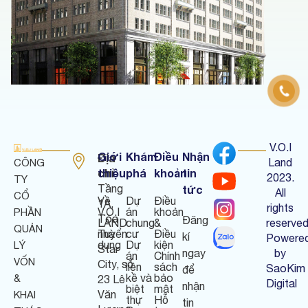
V.O.I
Giới
Khám
Điều
Nhận
Địa
Land
CÔNG
chỉ
thiệu
phá
khoản
tin
:
2023.
TY
Tầng
tức
All
CỔ
Về
Dự
Điều
1A,
rights
V.O.I
án
khoản
PHẦN
Tòa
Đăng
LAND
chung
&
reserved
QUẢN
nhà
Tuyển
cư
Điều
kí
Powere
dụng
Dự
kiện
LÝ
Star
ngay
by
án
Chính
VỐN
City, số
liền
sách
SaoKim
để
kề và
bảo
&
23 Lê
Digital
nhận
biệt
mật
Văn
KHAI
thự
Hỗ
tin