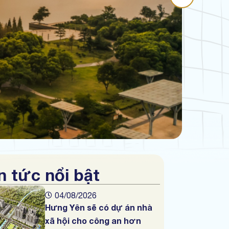
n tức nổi bật
04/08/2026
Hưng Yên sẽ có dự án nhà
xã hội cho công an hơn