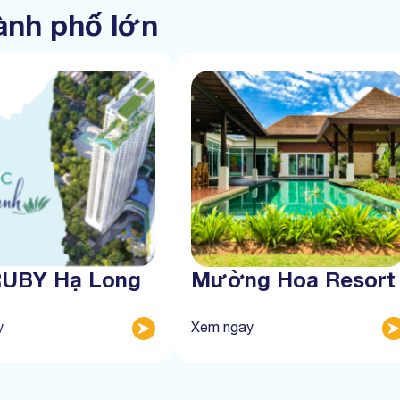
hành phố lớn
RUBY Hạ Long
Mường Hoa Resort
y
Xem ngay