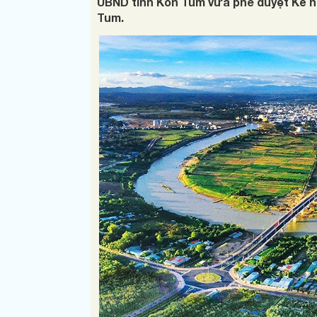
UBND tỉnh Kon Tum vừa phê duyệt Kế 
Tum.