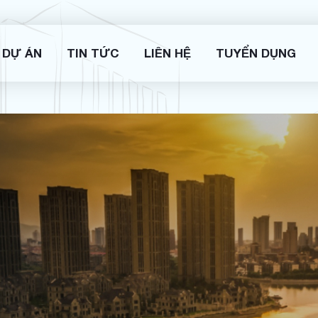
DỰ ÁN
TIN TỨC
LIÊN HỆ
TUYỂN DỤNG