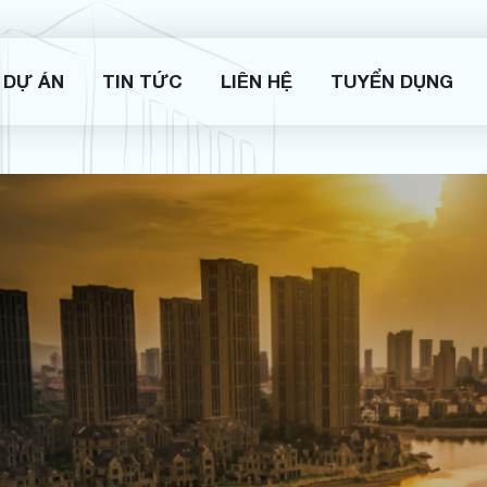
DỰ ÁN
TIN TỨC
LIÊN HỆ
TUYỂN DỤNG