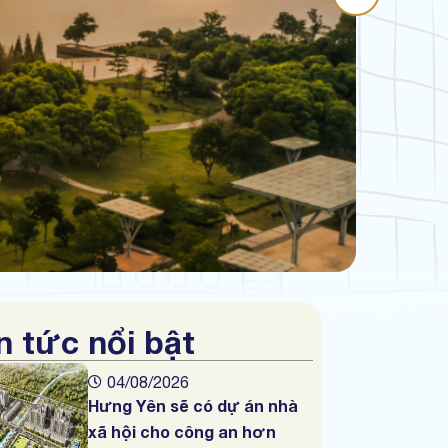
n tức nổi bật
04/08/2026
Hưng Yên sẽ có dự án nhà
xã hội cho công an hơn