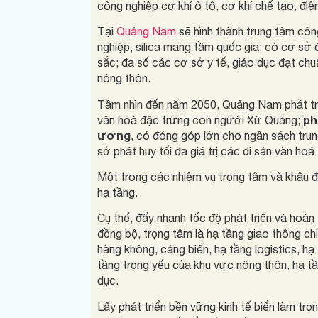
công nghiệp cơ khí ô tô, cơ khí chế tạo, đi
Tại
Quảng Nam
sẽ hình thành trung tâm côn
nghiệp, silica mang tầm quốc gia; có cơ sở
sắc; đa số các cơ sở y tế, giáo dục đạt chu
nông thôn.
Tầm nhìn đến năm 2050, Quảng Nam phát tri
ph
văn hoá đặc trưng con người Xứ Quảng;
ương
, có đóng góp lớn cho ngân sách trung
sở phát huy tối đa giá trị các di sản văn hoá 
Một trong các nhiệm vụ trọng tâm và khâu đ
hạ tầng.
Cụ thể, đẩy nhanh tốc độ phát triển và hoàn t
đồng bộ, trọng tâm là hạ tầng giao thông c
hàng không, cảng biển, hạ tầng logistics, hạ 
tầng trọng yếu của khu vực nông thôn, hạ tần
dục.
Lấy phát triển bền vững kinh tế biển làm t