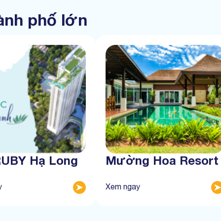
hành phố lớn
RUBY Hạ Long
Mường Hoa Resort
y
Xem ngay