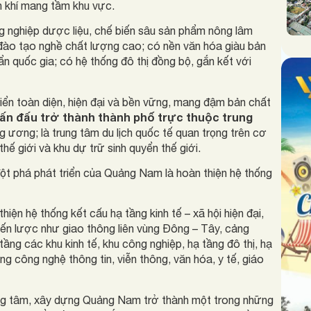
ện khí mang tầm khu vực.
g nghiệp dược liệu, chế biến sâu sản phẩm nông lâm
 đào tạo nghề chất lượng cao; có nền văn hóa giàu bản
ẩn quốc gia; có hệ thống đô thị đồng bộ, gắn kết với
ển toàn diện, hiện đại và bền vững, mang đậm bản chất
ấn đấu trở thành thành phố trực thuộc trung
 ương; là trung tâm du lịch quốc tế quan trọng trên cơ
thế giới và khu dự trữ sinh quyển thế giới.
ột phá phát triển của Quảng Nam là hoàn thiện hệ thống
hiện hệ thống kết cấu hạ tầng kinh tế – xã hội hiện đại,
hiến lược như giao thông liên vùng Đông – Tây, cảng
tầng các khu kinh tế, khu công nghiệp, hạ tầng đô thị, hạ
g công nghệ thông tin, viễn thông, văn hóa, y tế, giáo
rọng tâm, xây dựng Quảng Nam trở thành một trong những