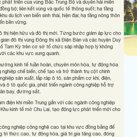
ực phát triển của vùng Bắc Trung Bộ và duyên hải miền
ồng bộ; liên kết vùng và quốc tế thông suốt; hạ tầng
khu du lịch ven biển sinh thái, hiện đại; hạ tầng nông thôn
iển bền vững.
 thị hiện hữu và đô thị mới. Từng bước giảm áp lực cho
g gian đô thị vùng Đông thị xã Điện Bàn và các huyện Duy
hố Tam Kỳ trên cơ sở tổ chức sáp nhập hợp lý không
n với các khu vực xung quanh.
hướng kinh tế tuần hoàn, chuyên môn hóa, tự động hóa
ghiệp chế biến, chế tạo và trở thành trụ cột chính
nghiệp sản xuất, lắp ráp ô tô, sản phẩm cơ khí, điện,
 và ô tô quốc gia, phát triển ngành công nghiệp hỗ trợ
 sân bay, đường sắt.
âm điện khí miền Trung gắn với các ngành công nghiệp
Khu kinh tế mở Chu Lai, tạo động lực phát triển mới cho
 công nghiệp công nghệ cao tại khu vực đồng bằng để
tri thức cao, tự động hóa, giá trị gia tăng cao, đóng