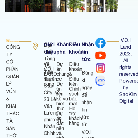
V.O.I
Giới
Khám
Điều
Nhận
Địa
Land
CÔNG
chỉ
thiệu
phá
khoản
tin
:
2023.
TY
Tầng
tức
All
CỔ
Về
Dự
Điều
1A,
rights
V.O.I
án
khoản
PHẦN
Tòa
Đăng
LAND
chung
&
reserved
QUẢN
nhà
Tuyển
cư
Điều
kí
Powere
dụng
Dự
kiện
LÝ
Star
ngay
by
án
Chính
VỐN
City, số
liền
sách
SaoKim
để
kề và
bảo
&
23 Lê
Digital
nhận
biệt
mật
Văn
KHAI
thự
Hỗ
tin
Lương,
Dự
trợ
THÁC
tức
án
khách
phường
TÀI
đất
hàng
từ
Nhân
nền
SẢN
V.O.I
Chính,
và
THỜI
nhà