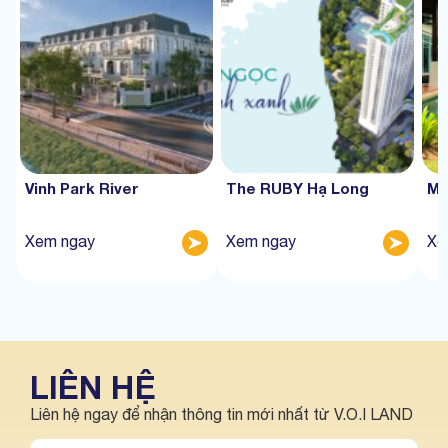
Vinh Park River
The RUBY Hạ Long
Mư
Xem ngay
Xem ngay
Xe
LIÊN HỆ
Liên hệ ngay để nhận thông tin mới nhất từ V.O.I LAND