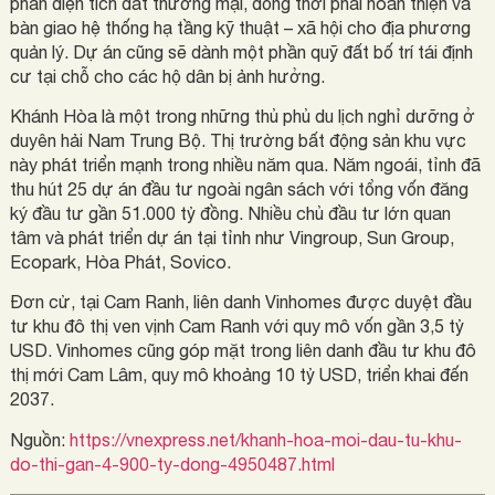
phần diện tích đất thương mại, đồng thời phải hoàn thiện và
bàn giao hệ thống hạ tầng kỹ thuật – xã hội cho địa phương
quản lý. Dự án cũng sẽ dành một phần quỹ đất bố trí tái định
cư tại chỗ cho các hộ dân bị ảnh hưởng.
Khánh Hòa là một trong những thủ phủ du lịch nghỉ dưỡng ở
duyên hải Nam Trung Bộ. Thị trường bất động sản khu vực
này phát triển mạnh trong nhiều năm qua. Năm ngoái, tỉnh đã
thu hút 25 dự án đầu tư ngoài ngân sách với tổng vốn đăng
ký đầu tư gần 51.000 tỷ đồng. Nhiều chủ đầu tư lớn quan
tâm và phát triển dự án tại tỉnh như Vingroup, Sun Group,
Ecopark, Hòa Phát, Sovico.
Đơn cử, tại Cam Ranh, liên danh Vinhomes được duyệt đầu
tư khu đô thị ven vịnh Cam Ranh với quy mô vốn gần 3,5 tỷ
USD. Vinhomes cũng góp mặt trong liên danh đầu tư khu đô
thị mới Cam Lâm, quy mô khoảng 10 tỷ USD, triển khai đến
2037.
Nguồn:
https://vnexpress.net/khanh-hoa-moi-dau-tu-khu-
do-thi-gan-4-900-ty-dong-4950487.html