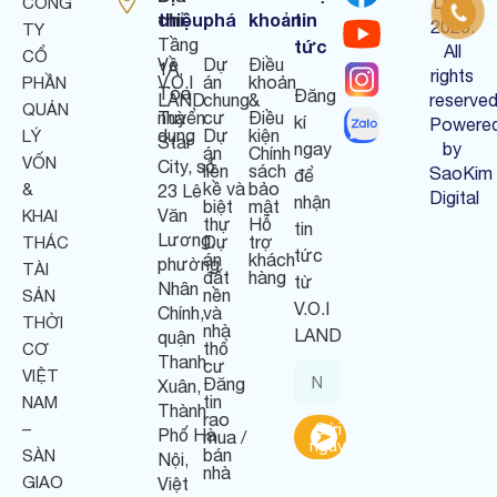
Land
CÔNG
chỉ
thiệu
phá
khoản
tin
:
2023.
TY
Tầng
tức
All
CỔ
Về
Dự
Điều
1A,
rights
V.O.I
án
khoản
PHẦN
Tòa
Đăng
LAND
chung
&
reserved
QUẢN
nhà
Tuyển
cư
Điều
kí
Powere
dụng
Dự
kiện
LÝ
Star
ngay
by
án
Chính
VỐN
City, số
liền
sách
SaoKim
để
kề và
bảo
&
23 Lê
Digital
nhận
biệt
mật
Văn
KHAI
thự
Hỗ
tin
Lương,
Dự
trợ
THÁC
tức
án
khách
phường
TÀI
đất
hàng
từ
Nhân
nền
SẢN
V.O.I
Chính,
và
THỜI
nhà
LAND
quận
thổ
CƠ
Thanh
cư
VIỆT
Đăng
Xuân,
tin
NAM
Thành
rao
–
Gửi
Phố Hà
mua /
ngay
bán
SÀN
Nội,
nhà
GIAO
Việt