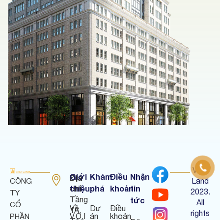
V.O.I
Giới
Khám
Điều
Nhận
Địa
Land
CÔNG
chỉ
thiệu
phá
khoản
tin
:
2023.
TY
Tầng
tức
All
CỔ
Về
Dự
Điều
1A,
rights
V.O.I
án
khoản
PHẦN