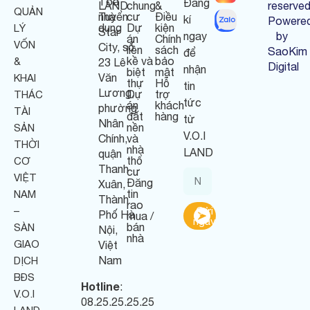
Tòa
Đăng
LAND
chung
&
reserved
QUẢN
nhà
Tuyển
cư
Điều
kí
Powere
dụng
Dự
kiện
LÝ
Star
ngay
by
án
Chính
VỐN
City, số
liền
sách
SaoKim
để
kề và
bảo
&
23 Lê
Digital
nhận
biệt
mật
Văn
KHAI
thự
Hỗ
tin
Lương,
Dự
trợ
THÁC
tức
án
khách
phường
TÀI
đất
hàng
từ
Nhân
nền
SẢN
V.O.I
Chính,
và
THỜI
nhà
LAND
quận
thổ
CƠ
Thanh
cư
VIỆT
Đăng
Xuân,
tin
NAM
Thành
rao
–
Gửi
Phố Hà
mua /
ngay
bán
SÀN
Nội,
nhà
GIAO
Việt
Nam
DỊCH
BĐS
Hotline
:
V.O.I
08.25.25.25.25