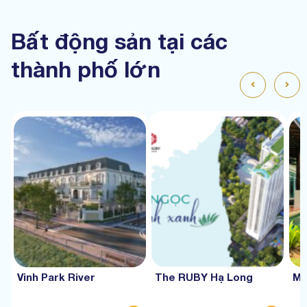
Bất động sản tại các
thành phố lớn
Vinh Park River
The RUBY Hạ Long
Mư