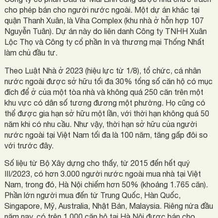
cho phép bán cho người nước ngoài. Một dự án khác tại
quận Thanh Xuân, là Viha Complex (khu nhà ở hỗn hợp 107
Nguyễn Tuân). Dự án này do liên danh Công ty TNHH Xuân
Lộc Thọ và Công ty cổ phần In và thương mại Thống Nhất
làm chủ đầu tư.
Theo Luật Nhà ở 2023 (hiệu lực từ 1/8), tổ chức, cá nhân
nước ngoài được sở hữu tối đa 30% tổng số căn hộ có mục
đích để ở của một tòa nhà và không quá 250 căn trên một
khu vực có dân số tương đương một phường. Họ cũng có
thể được gia hạn sở hữu một lần, với thời hạn không quá 50
năm khi có nhu cầu. Như vậy, thời hạn sở hữu của người
nước ngoài tại Việt Nam tối đa là 100 năm, tăng gấp đôi so
với trước đây.
Số liệu từ Bộ Xây dựng cho thấy, từ 2015 đến hết quý
III/2023, có hơn 3.000 người nước ngoài mua nhà tại Việt
Nam, trong đó, Hà Nội chiếm hơn 50% (khoảng 1.765 căn).
Phần lớn người mua đến từ Trung Quốc, Hàn Quốc,
Singapore, Mỹ, Australia, Nhật Bản, Malaysia. Riêng nửa đầu
năm nay, có trên 1.000 căn hộ tại Hà Nội được bán cho