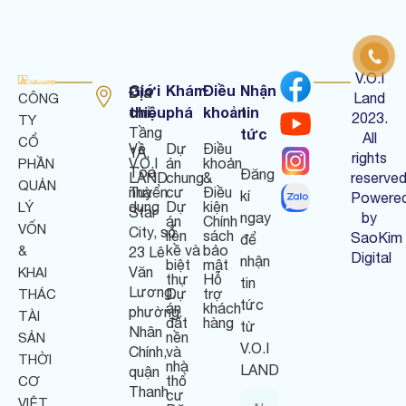
V.O.I
Giới
Khám
Điều
Nhận
Địa
Land
CÔNG
chỉ
thiệu
phá
khoản
tin
:
2023.
TY
Tầng
tức
All
CỔ
Về
Dự
Điều
1A,
rights
V.O.I
án
khoản
PHẦN
Tòa
Đăng
LAND
chung
&
reserved
QUẢN
nhà
Tuyển
cư
Điều
kí
Powere
dụng
Dự
kiện
LÝ
Star
ngay
by
án
Chính
VỐN
City, số
liền
sách
SaoKim
để
kề và
bảo
&
23 Lê
Digital
nhận
biệt
mật
Văn
KHAI
thự
Hỗ
tin
Lương,
Dự
trợ
THÁC
tức
án
khách
phường
TÀI
đất
hàng
từ
Nhân
nền
SẢN
V.O.I
Chính,
và
THỜI
nhà
LAND
quận
thổ
CƠ
Thanh
cư
VIỆT