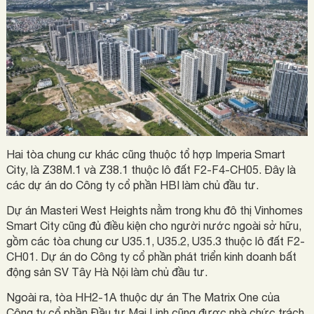
Hai tòa chung cư khác cũng thuộc tổ hợp Imperia Smart
City, là Z38M.1 và Z38.1 thuộc lô đất F2-F4-CH05. Đây là
các dự án do Công ty cổ phần HBI làm chủ đầu tư.
Dự án Masteri West Heights nằm trong khu đô thị Vinhomes
Smart City cũng đủ điều kiện cho người nước ngoài sở hữu,
gồm các tòa chung cư U35.1, U35.2, U35.3 thuộc lô đất F2-
CH01. Dự án do Công ty cổ phần phát triển kinh doanh bất
động sản SV Tây Hà Nội làm chủ đầu tư.
Ngoài ra, tòa HH2-1A thuộc dự án The Matrix One của
Công ty cổ phần Đầu tư Mai Linh cũng được nhà chức trách