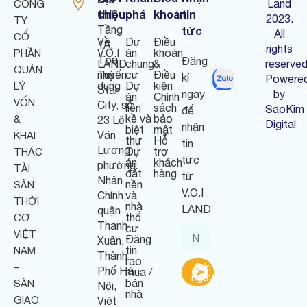
Land
CÔNG
chỉ
thiệu
phá
khoản
tin
:
2023.
TY
Tầng
tức
All
CỔ
Về
Dự
Điều
1A,
rights
V.O.I
án
khoản
PHẦN
Tòa
Đăng
LAND
chung
&
reserved
QUẢN
nhà
Tuyển
cư
Điều
kí
Powere
dụng
Dự
kiện
LÝ
Star
ngay
by
án
Chính
VỐN
City, số
liền
sách
SaoKim
để
kề và
bảo
&
23 Lê
Digital
nhận
biệt
mật
Văn
KHAI
thự
Hỗ
tin
Lương,
Dự
trợ
THÁC
tức
án
khách
phường
TÀI
đất
hàng
từ
Nhân
nền
SẢN
V.O.I
Chính,
và
THỜI
nhà
LAND
quận
thổ
CƠ
Thanh
cư
VIỆT
Đăng
Xuân,
tin
NAM
Thành
rao
–
Gửi
Phố Hà
mua /
ngay
bán
SÀN
Nội,
nhà
GIAO
Việt