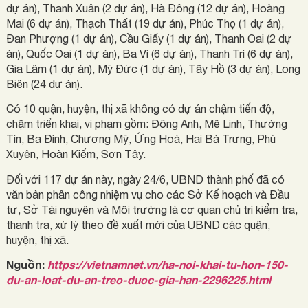
dự án), Thanh Xuân (2 dự án), Hà Đông (12 dự án), Hoàng
Mai (6 dự án), Thạch Thất (19 dự án), Phúc Thọ (1 dự án),
Đan Phượng (1 dự án), Cầu Giấy (1 dự án), Thanh Oai (2 dự
án), Quốc Oai (1 dự án), Ba Vì (6 dự án), Thanh Trì (6 dự án),
Gia Lâm (1 dự án), Mỹ Đức (1 dự án), Tây Hồ (3 dự án), Long
Biên (24 dự án).
Có 10 quận, huyện, thị xã không có dự án chậm tiến độ,
chậm triển khai, vi phạm gồm: Đông Anh, Mê Linh, Thường
Tín, Ba Đình, Chương Mỹ, Ứng Hoà, Hai Bà Trưng, Phú
Xuyên, Hoàn Kiếm, Sơn Tây.
Đối với 117 dự án này, ngày 24/6, UBND thành phố đã có
văn bản phân công nhiệm vụ cho các Sở Kế hoạch và Đầu
tư, Sở Tài nguyên và Môi trường là cơ quan chủ trì kiểm tra,
thanh tra, xử lý theo đề xuất mới của UBND các quận,
huyện, thị xã.
Nguồn:
https://vietnamnet.vn/ha-noi-khai-tu-hon-150-
du-an-loat-du-an-treo-duoc-gia-han-2296225.html