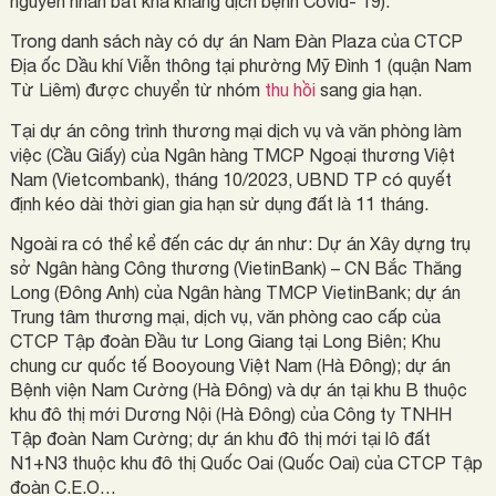
nguyên nhân bất khả kháng dịch bệnh Covid- 19).
Trong danh sách này có dự án Nam Đàn Plaza của CTCP
Địa ốc Dầu khí Viễn thông tại phường Mỹ Đình 1 (quận Nam
Từ Liêm) được chuyển từ nhóm
thu hồi
sang gia hạn.
Tại dự án công trình thương mại dịch vụ và văn phòng làm
việc (Cầu Giấy) của Ngân hàng TMCP Ngoại thương Việt
Nam (Vietcombank), tháng 10/2023, UBND TP có quyết
định kéo dài thời gian gia hạn sử dụng đất là 11 tháng.
Ngoài ra có thể kể đến các dự án như: Dự án Xây dựng trụ
sở Ngân hàng Công thương (VietinBank) – CN Bắc Thăng
Long (Đông Anh) của Ngân hàng TMCP VietinBank; dự án
Trung tâm thương mại, dịch vụ, văn phòng cao cấp của
CTCP Tập đoàn Đầu tư Long Giang tại Long Biên; Khu
chung cư quốc tế Booyoung Việt Nam (Hà Đông); dự án
Bệnh viện Nam Cường (Hà Đông) và dự án tại khu B thuộc
khu đô thị mới Dương Nội (Hà Đông) của Công ty TNHH
Tập đoàn Nam Cường; dự án khu đô thị mới tại lô đất
N1+N3 thuộc khu đô thị Quốc Oai (Quốc Oai) của CTCP Tập
đoàn C.E.O…