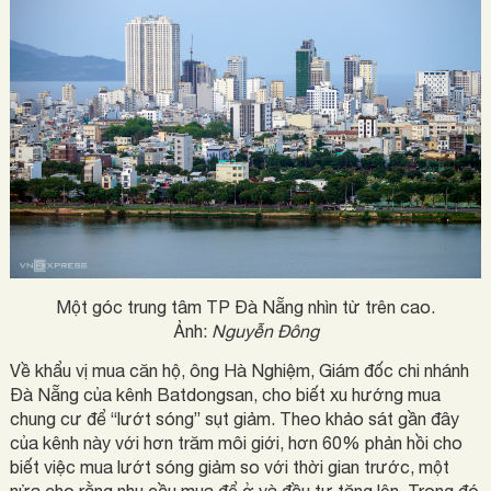
Một góc trung tâm TP Đà Nẵng nhìn từ trên cao.
Ảnh:
Nguyễn Đông
Về khẩu vị mua căn hộ, ông Hà Nghiệm, Giám đốc chi nhánh
Đà Nẵng của kênh Batdongsan, cho biết xu hướng mua
chung cư để “lướt sóng” sụt giảm. Theo khảo sát gần đây
của kênh này với hơn trăm môi giới, hơn 60% phản hồi cho
biết việc mua lướt sóng giảm so với thời gian trước, một
nửa cho rằng nhu cầu mua để ở và đầu tư tăng lên. Trong đó