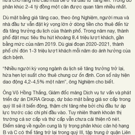
phân khúc 2-4 tỷ đồng một căn được quan tâm nhiều nhất.
Dù mặt bằng giá tăng cao, theo ông Nghiệm, người mua và
nhà đầu tư vẫn đặt kỳ vọng lớn ở dòng tiền cho thuê đến từ
đà tăng trưởng du lịch của thành phố. Trong năm nay, thành
phố đặt mục tiêu thu hút khoảng 8,4 triệu lượt khách, gần
bằng mức của năm 2019. Dù giai đoạn 2020-2021, thành
phố chỉ đón 1-3 triệu lượt khách mỗi năm do ảnh hưởng của
dịch bệnh.
“Nhiều người kỳ vọng ngành du lịch sẽ tăng trưởng trở lại,
hứa hẹn lợi suất cho thuê chung cư ổn định. Con số này hiện
dao động 4,2-4,5% một năm”, ông Nghiệm cho biết.
Ông Võ Hồng Thắng, Giám đốc
mảng Dịch vụ tư vấn và phát
triển dự án DKRA Group, dự báo mặt bằng giá sơ cấp trong
quý III sẽ ít biến động, thậm chí tăng nhẹ bởi chủ đầu tư áp
lực trước các chi phí đầu vào. Tuy nhiên thanh khoản thị
trường cả sơ cấp và thứ cấp vẫn chưa cải thiện rõ nét.
Điểm sáng về nguồn cung là tỷ trọng phân khúc căn hộ hạng
B và C có thể tăng trở lại trong quý III, tập trung ở quận Liên