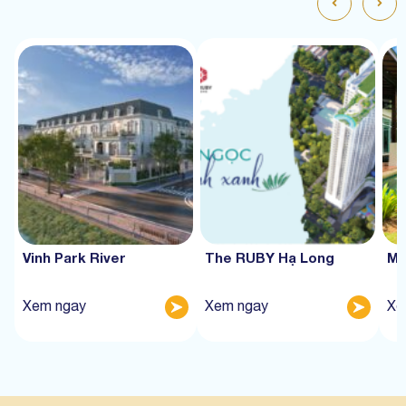
Vinh Park River
The RUBY Hạ Long
Mư
Xem ngay
Xem ngay
Xe