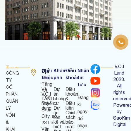
V.O.I
Giới
Khám
Điều
Nhận
Địa
Land
CÔNG
chỉ
thiệu
phá
khoản
tin
:
2023.
TY
Tầng
tức
All
CỔ
Về
Dự
Điều
1A,
rights
V.O.I
án
khoản
PHẦN
Tòa
Đăng
LAND
chung
&
reserved
QUẢN
nhà
Tuyển
cư
Điều
kí
Powere
dụng
Dự
kiện
LÝ
Star
ngay
by
án
Chính
VỐN
City, số
liền
sách
SaoKim
để
kề và
bảo
&
23 Lê
Digital
nhận
biệt
mật
Văn
KHAI