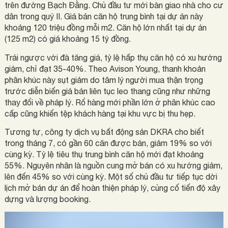
trên đường Bạch Đằng. Chủ đầu tư mới bàn giao nhà cho cư
dân trong quý II. Giá bán căn hộ trung bình tại dự án này
khoảng 120 triệu đồng mỗi m2. Căn hộ lớn nhất tại dự án
(125 m2) có giá khoảng 15 tỷ đồng.
Trái ngược với đà tăng giá, tỷ lệ hấp thụ căn hộ có xu hướng
giảm, chỉ đạt 35-40%. Theo Avison Young, thanh khoản
phân khúc này sụt giảm do tâm lý người mua thận trọng
trước diễn biến giá bán liên tục leo thang cũng như những
thay đổi về pháp lý. Rổ hàng mới phần lớn ở phân khúc cao
cấp cũng khiến tệp khách hàng tại khu vực bị thu hẹp.
Tương tự, công ty dịch vụ bất động sản DKRA cho biết
trong tháng 7, có gần 60 căn được bán, giảm 19% so với
cùng kỳ. Tỷ lệ tiêu thụ trung bình căn hộ mới đạt khoảng
55%. Nguyên nhân là nguồn cung mở bán có xu hướng giảm,
lên đến 45% so với cùng kỳ. Một số chủ đầu tư tiếp tục dời
lịch mở bán dự án để hoàn thiện pháp lý, củng cố tiến độ xây
dựng và lượng booking.