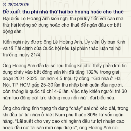
28/04/2026
Đề xuất thu phí nhà thứ hai bỏ hoang hoặc cho thuê
Đại biểu Lê Hoàng Anh kiến nghị thu phí lũy tiến với căn nhà
thứ hai không sử dụng hoặc cho thuê để ngăn đầu cơ bất
động sản.
Kiến nghị này được ông Lê Hoàng Anh, Ủy viên Ủy ban Kinh
và tế Tài chính của Quốc hội nêu tại phiên thảo luận tại hội
trường, ngày 21/4.
Ông Hoàng Anh dẫn lại số liệu thống kê cho thấy phần lớn tín
dụng chảy vào bất động sản khi đã tăng 132% trong giai
đoạn 2021-2025, lên hơn 4,5 triệu tỷ đồng. “Giá nhà ở Hà
Nội, TP HCM gấp 25-30 lần thu nhập bình quân đầu người,
còn thông lệ quốc tế chỉ 4-6 lần. Việc này khiến người trẻ 30
năm lao động cật lực không mua nổi nhà”, đại biểu nêu.
Ông cho rằng tình trạng tín dụng “chảy” sai chỗ kéo dài, trong
khi đầu tư tư nhân ở Việt Nam phụ thuộc 80% từ vốn ngân
hàng. “Lãi suất cho vay cao chỉ ngành đầu tư lợi nhuận cao
hoặc đầu cơ tài sản mới chịu được”, ông Hoàng Anh nói.