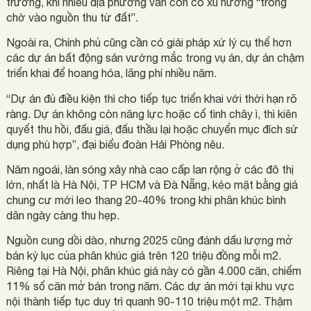
trường, khi nhiều địa phương vẫn còn có xu hướng “trông
chờ vào nguồn thu từ đất”.
Ngoài ra, Chính phủ cũng cần có giải pháp xử lý cụ thể hơn
các dự án bất động sản vướng mắc trong vụ án, dự án chậm
triển khai để hoang hóa, lãng phí nhiều năm.
“Dự án đủ điều kiện thì cho tiếp tục triển khai với thời hạn rõ
ràng. Dự án không còn năng lực hoặc cố tình chây ì, thì kiên
quyết thu hồi, đấu giá, đấu thầu lại hoặc chuyển mục đích sử
dụng phù hợp”, đại biểu đoàn Hải Phòng nêu.
Năm ngoái, làn sóng xây nhà cao cấp lan rộng ở các đô thị
lớn, nhất là Hà Nội, TP HCM và Đà Nẵng, kéo mặt bằng giá
chung cư mới leo thang 20-40% trong khi phân khúc bình
dân ngày càng thu hẹp.
Nguồn cung dồi dào, nhưng 2025 cũng đánh dấu lượng mở
bán kỷ lục của phân khúc giá trên 120 triệu đồng mỗi m2.
Riêng tại Hà Nội, phân khúc giá này có gần 4.000 căn, chiếm
11% số căn mở bán trong năm. Các dự án mới tại khu vực
nội thành tiếp tục duy trì quanh 90-110 triệu một m2. Thậm