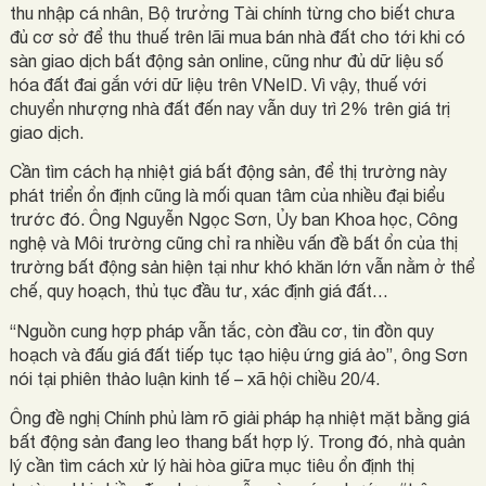
thu nhập cá nhân, Bộ trưởng Tài chính từng cho biết chưa
đủ cơ sở để thu thuế trên lãi mua bán nhà đất cho tới khi có
sàn giao dịch bất động sản online, cũng như đủ dữ liệu số
hóa đất đai gắn với dữ liệu trên VNeID. Vì vậy, thuế với
chuyển nhượng nhà đất đến nay vẫn duy trì 2% trên giá trị
giao dịch.
Cần tìm cách hạ nhiệt giá bất động sản, để thị trường này
phát triển ổn định cũng là mối quan tâm của nhiều đại biểu
trước đó. Ông Nguyễn Ngọc Sơn, Ủy ban Khoa học, Công
nghệ và Môi trường cũng chỉ ra nhiều vấn đề bất ổn của thị
trường bất động sản hiện tại như khó khăn lớn vẫn nằm ở thể
chế, quy hoạch, thủ tục đầu tư, xác định giá đất…
“Nguồn cung hợp pháp vẫn tắc, còn đầu cơ, tin đồn quy
hoạch và đấu giá đất tiếp tục tạo hiệu ứng giá ảo”, ông Sơn
nói tại phiên thảo luận kinh tế – xã hội chiều 20/4.
Ông đề nghị Chính phủ làm rõ giải pháp hạ nhiệt mặt bằng giá
bất động sản đang leo thang bất hợp lý. Trong đó, nhà quản
lý cần tìm cách xử lý hài hòa giữa mục tiêu ổn định thị