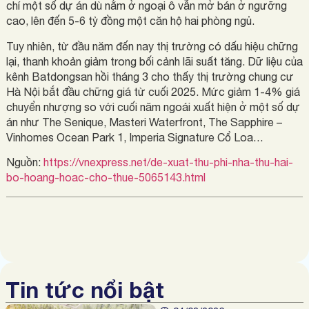
chí một số dự án dù nằm ở ngoại ô vẫn mở bán ở ngưỡng
cao, lên đến 5-6 tỷ đồng một căn hộ hai phòng ngủ.
Tuy nhiên, từ đầu năm đến nay thị trường có dấu hiệu chững
lại, thanh khoản giảm trong bối cảnh lãi suất tăng. Dữ liệu của
kênh Batdongsan hồi tháng 3 cho thấy thị trường chung cư
Hà Nội bắt đầu chững giá từ cuối 2025. Mức giảm 1-4% giá
chuyển nhượng so với cuối năm ngoái xuất hiện ở một số dự
án như The Senique, Masteri Waterfront, The Sapphire –
Vinhomes Ocean Park 1, Imperia Signature Cổ Loa…
Nguồn:
https://vnexpress.net/de-xuat-thu-phi-nha-thu-hai-
bo-hoang-hoac-cho-thue-5065143.html
Tin tức nổi bật