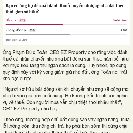
Ông Phạm Đức Toản, CEO EZ Property cho rằng việc đánh
thuế cá nhân chuyển nhượng bất động sản theo năm sở hữu
với mục tiêu tăng thu ngân sách là đúng. Tuy nhiên, áp dụng
quy định này với kỳ vọng giảm giá nhà đất, ông Toản nói “rất
khó đạt được”.
“Người sở hữu bất động sản khi chuyển nhượng sẽ cộng mọi
chi phí vào giá bán cuối cùng. Họ không trốn tránh các nghĩa
vụ về thuế. Còn người mua vẫn chịu thiệt thòi nhiều nhất”,
CEO EZ Property cho hay.
Theo ông, trường hợp chủ bất động sản vay ngân hàng, thua
lỗ không còn khả năng chi trả, họ phải bán sớm thì cũng chịu
“thiệt kép” khi phải nộp thêm thuế sở hữu theo năm.