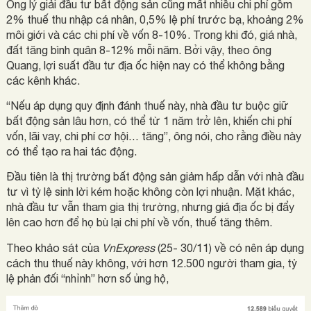
Ông lý giải đầu tư bất động sản cũng mất nhiều chi phí gồm
2% thuế thu nhập cá nhân, 0,5% lệ phí trước bạ, khoảng 2%
môi giới và các chi phí về vốn 8-10%. Trong khi đó, giá nhà,
đất tăng bình quân 8-12% mỗi năm. Bởi vậy, theo ông
Quang, lợi suất đầu tư địa ốc hiện nay có thể không bằng
các kênh khác.
“Nếu áp dụng quy định đánh thuế này, nhà đầu tư buộc giữ
bất động sản lâu hơn, có thể từ 1 năm trở lên, khiến chi phí
vốn, lãi vay, chi phí cơ hội… tăng”, ông nói, cho rằng điều này
có thể tạo ra hai tác động.
Đầu tiên là thị trường bất động sản giảm hấp dẫn với nhà đầu
tư vì tỷ lệ sinh lời kém hoặc không còn lợi nhuận. Mặt khác,
nhà đầu tư vẫn tham gia thị trường, nhưng giá địa ốc bị đẩy
lên cao hơn để họ bù lại chi phí về vốn, thuế tăng thêm.
Theo khảo sát của
VnExpress
(25- 30/11) về có nên áp dụng
cách thu thuế này không, với hơn 12.500 người tham gia, tỷ
lệ phản đối “nhỉnh” hơn số ủng hộ,