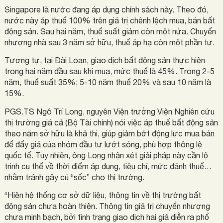
Singapore là nước đang áp dụng chính sách này. Theo đó,
nước này áp thuế 100% trên giá trị chênh lệch mua, bán bất
động sản. Sau hai năm, thuế suất giảm còn một nửa. Chuyển
nhượng nhà sau 3 năm sở hữu, thuế áp hạ còn một phần tư.
Tương tự, tại Đài Loan, giao dịch bất động sản thực hiện
trong hai năm đầu sau khi mua, mức thuế là 45%. Trong 2-5
năm, thuế suất 35%; 5-10 năm thuế 20% và sau 10 năm là
15%.
PGS.TS Ngô Trí Long, nguyên Viện trưởng Viện Nghiên cứu
thị trường giá cả (Bộ Tài chính) nói việc áp thuế bất động sản
theo năm sở hữu là khả thi, giúp giảm bớt động lực mua bán
để đẩy giá của nhóm đầu tư lướt sóng, phù hợp thông lệ
quốc tế. Tuy nhiên, ông Long nhận xét giải pháp này cần lộ
trình cụ thể về thời điểm áp dụng, tiêu chí, mức đánh thuế…
nhằm tránh gây cú “sốc” cho thị trường.
“Hiện hệ thống cơ sở dữ liệu, thông tin về thị trường bất
động sản chưa hoàn thiện. Thông tin giá trị chuyển nhượng
chưa minh bạch, bởi tình trạng giao dịch hai giá diễn ra phổ