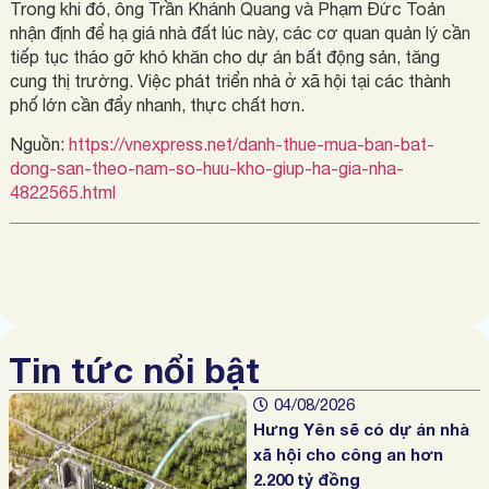
Trong khi đó, ông Trần Khánh Quang và Phạm Đức Toản
nhận định để hạ giá nhà đất lúc này, các cơ quan quản lý cần
tiếp tục tháo gỡ khó khăn cho dự án bất động sản, tăng
cung thị trường. Việc phát triển nhà ở xã hội tại các thành
phố lớn cần đẩy nhanh, thực chất hơn.
Nguồn:
https://vnexpress.net/danh-thue-mua-ban-bat-
dong-san-theo-nam-so-huu-kho-giup-ha-gia-nha-
4822565.html
Tin tức nổi bật
04/08/2026
Hưng Yên sẽ có dự án nhà
xã hội cho công an hơn
2.200 tỷ đồng