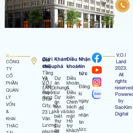
V.O.I
Giới
Khám
Điều
Nhận
Địa
Land
CÔNG
chỉ
thiệu
phá
khoản
tin
:
2023.
TY
Tầng
tức
All
CỔ
Về
Dự
Điều
1A,
rights
V.O.I
án
khoản
PHẦN
Tòa
Đăng
LAND
chung
&
reserved
QUẢN
nhà
Tuyển
cư
Điều
kí
Powere
dụng
Dự
kiện
LÝ
Star
ngay
by
án
Chính
VỐN
City, số
liền
sách
SaoKim
để
kề và
bảo
&
23 Lê
Digital
nhận
biệt
mật
Văn
KHAI
thự
Hỗ
tin
Lương,
Dự
trợ
THÁC
tức
án
khách
phường
TÀI