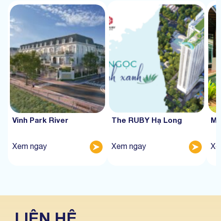
Vinh Park River
The RUBY Hạ Long
Mư
Xem ngay
Xem ngay
Xe
LIÊN HỆ