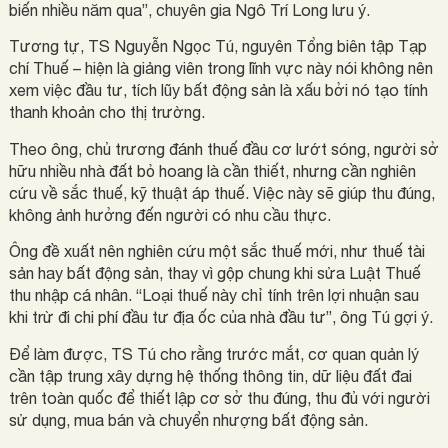
biến nhiều năm qua”, chuyên gia Ngô Trí Long lưu ý.
Tương tự, TS Nguyễn Ngọc Tú, nguyên Tổng biên tập Tạp
chí Thuế – hiện là giảng viên trong lĩnh vực này nói không nên
xem việc đầu tư, tích lũy bất động sản là xấu bởi nó tạo tính
thanh khoản cho thị trường.
Theo ông, chủ trương đánh thuế đầu cơ lướt sóng, người sở
hữu nhiều nhà đất bỏ hoang là cần thiết, nhưng cần nghiên
cứu về sắc thuế, kỹ thuật áp thuế. Việc này sẽ giúp thu đúng,
không ảnh hưởng đến người có nhu cầu thực.
Ông đề xuất nên nghiên cứu một sắc thuế mới, như thuế tài
sản hay bất động sản, thay vì gộp chung khi sửa Luật Thuế
thu nhập cá nhân. “Loại thuế này chỉ tính trên lợi nhuận sau
khi trừ đi chi phí đầu tư địa ốc của nhà đầu tư”, ông Tú gợi ý.
Để làm được, TS Tú cho rằng trước mắt, cơ quan quản lý
cần tập trung xây dựng hệ thống thông tin, dữ liệu đất đai
trên toàn quốc để thiết lập cơ sở thu đúng, thu đủ với người
sử dụng, mua bán và chuyển nhượng bất động sản.