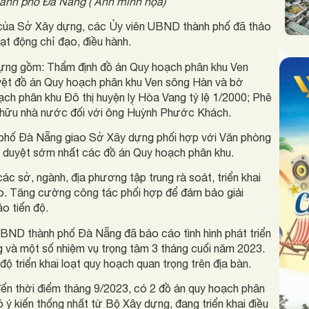
ành phố Đà Nẵng ( Ảnh minh họa)
t của Sở Xây dựng, các Ủy viên UBND thành phố đã thảo
ạt động chỉ đạo, điều hành.
dựng gồm: Thẩm định đồ án Quy hoạch phân khu Ven
yệt đồ án Quy hoạch phân khu Ven sông Hàn và bờ
ạch phân khu Đô thị huyện lỵ Hòa Vang tỷ lệ 1/2000; Phê
sở hữu nhà nước đối với ông Huỳnh Phước Khách.
 phố Đà Nẵng giao Sở Xây dựng phối hợp với Văn phòng
 duyệt sớm nhất các đồ án Quy hoạch phân khu.
ác sở, ngành, địa phương tập trung rà soát, triển khai
ao. Tăng cường công tác phối hợp để đảm bảo giải
o tiến độ.
 UBND thành phố Đà Nẵng đã báo cáo tình hình phát triển
áng và một số nhiệm vụ trọng tâm 3 tháng cuối năm 2023.
ộ triển khai loạt quy hoạch quan trọng trên địa bàn.
 đến thời điểm tháng 9/2023, có 2 đồ án quy hoạch phân
ý kiến thống nhất từ Bộ Xây dựng, đang triển khai điều