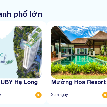
hành phố lớn
RUBY Hạ Long
Mường Hoa Resort
y
Xem ngay