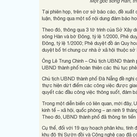
Một góc sông Hàn, th
Tại phiên họp, trên cơ sở báo cáo, đề xuấ
luận, thông qua một số nội dung đảm bảo ho
Theo đó, thông qua 3 tờ trình của Sở Xây 
sông Hàn và bờ Đông, tỷ lệ 1/2000, Phê du
Đông, tỷ lệ 1/2000; Phê duyệt đồ án Quy ho
duyệt bố trí chung cư nhà ở xã hội thuộc 
Ông Lê Trung Chinh – Chủ tịch UBND thành
UBND thành phố hoàn thiện các thủ tục phê
Chủ tịch UBND thành phố Đà Nẵng đề nghị c
thực hiện dứt điểm các công việc được gi
quyết các đầu công việc thông suốt, đảm bả
Trong một diễn biến có liên quan, mới đây,
kinh tế – xã hội, quốc phòng – an ninh 9 th
Theo đó, UBND thành phố đã thông tin tiến đ
Cụ thể, đối với 19 quy hoạch phân khu, tính
khu đô thị Sườn đồi và Công nghệ cao đã có 