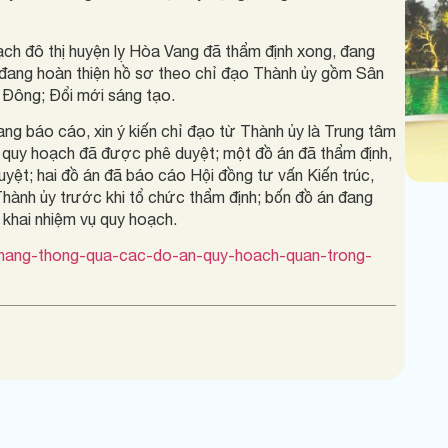
ạch đô thị huyện lỵ Hòa Vang đã thẩm định xong, đang
 đang hoàn thiện hồ sơ theo chỉ đạo Thành ủy gồm Sân
 Đông; Đổi mới sáng tạo.
ng báo cáo, xin ý kiến chỉ đạo từ Thành ủy là Trung tâm
n quy hoạch đã được phê duyệt; một đồ án đã thẩm định,
yệt; hai đồ án đã báo cáo Hội đồng tư vấn Kiến trúc,
 Thành ủy trước khi tổ chức thẩm định; bốn đồ án đang
n khai nhiệm vụ quy hoạch.
a-nang-thong-qua-cac-do-an-quy-hoach-quan-trong-