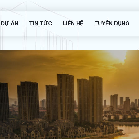
DỰ ÁN
TIN TỨC
LIÊN HỆ
TUYỂN DỤNG