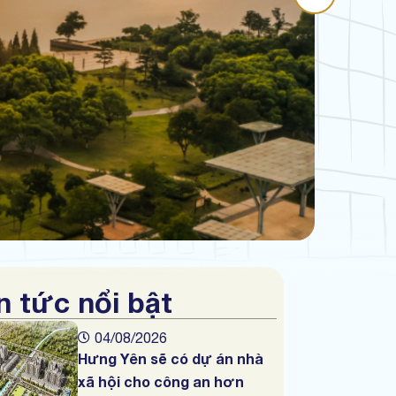
n tức nổi bật
04/08/2026
Hưng Yên sẽ có dự án nhà
xã hội cho công an hơn