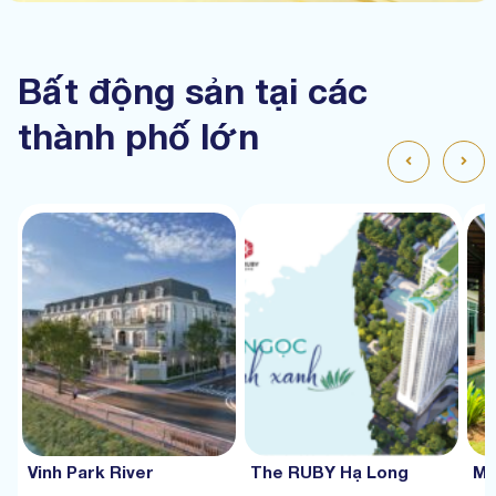
Bất động sản tại các
thành phố lớn
Vinh Park River
The RUBY Hạ Long
Mư