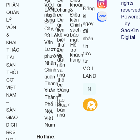
1A,
rights
V.O.I
án
khoản
PHẦN
Tòa
Đăng
LAND
chung
&
reserved
QUẢN
nhà
Tuyển
cư
Điều
kí
Powere
dụng
Dự
kiện
LÝ
Star
ngay
by
án
Chính
VỐN
City, số
liền
sách
SaoKim
để
kề và
bảo
&
23 Lê
Digital
nhận
biệt
mật
Văn
KHAI
thự
Hỗ
tin
Lương,
Dự
trợ
THÁC
tức
án
khách
phường
TÀI
đất
hàng
từ
Nhân
nền
SẢN
V.O.I
Chính,
và
THỜI
nhà
LAND
quận
thổ
CƠ
Thanh
cư
VIỆT
Đăng
Xuân,
tin
NAM
Thành
rao
–
Gửi
Phố Hà
mua /
ngay
bán
SÀN
Nội,
nhà
GIAO
Việt
Nam
DỊCH
BĐS
Hotline
:
V.O.I