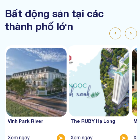
Bất động sản tại các
thành phố lớn
Vinh Park River
The RUBY Hạ Long
Mư
Xem ngay
Xem ngay
Xe