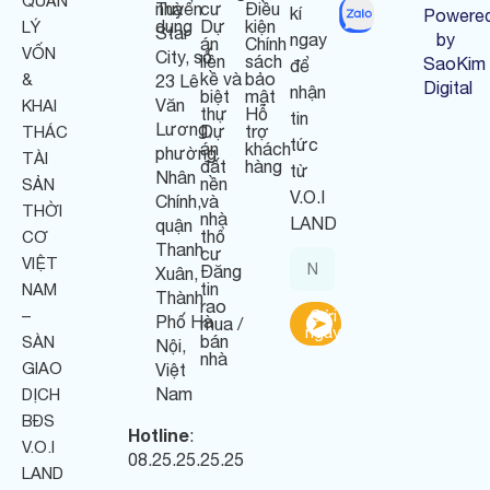
QUẢN
nhà
Tuyển
cư
Điều
kí
Powere
dụng
Dự
kiện
LÝ
Star
ngay
by
án
Chính
VỐN
City, số
liền
sách
SaoKim
để
kề và
bảo
&
23 Lê
Digital
nhận
biệt
mật
Văn
KHAI
thự
Hỗ
tin
Lương,
Dự
trợ
THÁC
tức
án
khách
phường
TÀI
đất
hàng
từ
Nhân
nền
SẢN
V.O.I
Chính,
và
THỜI
nhà
LAND
quận
thổ
CƠ
Thanh
cư
VIỆT
Đăng
Xuân,
tin
NAM
Thành
rao
–
Gửi
Phố Hà
mua /
ngay
bán
SÀN
Nội,
nhà
GIAO
Việt
Nam
DỊCH
BĐS
Hotline
:
V.O.I
08.25.25.25.25
LAND