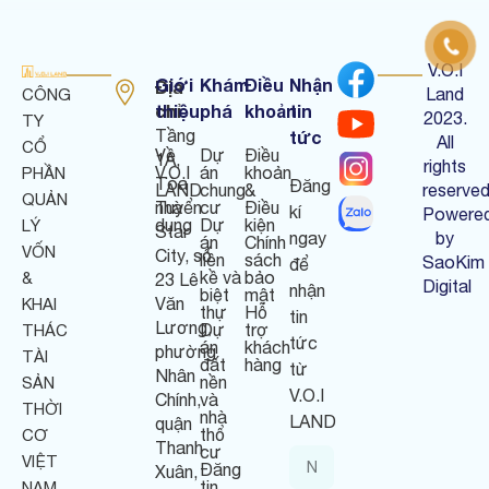
V.O.I
Giới
Khám
Điều
Nhận
Địa
Land
CÔNG
chỉ
thiệu
phá
khoản
tin
:
2023.
TY
Tầng
tức
All
CỔ
Về
Dự
Điều
1A,
rights
V.O.I
án
khoản
PHẦN
Tòa
Đăng
LAND
chung
&
reserved
QUẢN
nhà
Tuyển
cư
Điều
kí
Powere
dụng
Dự
kiện
LÝ
Star
ngay
by
án
Chính
VỐN
City, số
liền
sách
SaoKim
để
kề và
bảo
&
23 Lê
Digital
nhận
biệt
mật
Văn
KHAI
thự
Hỗ
tin
Lương,
Dự
trợ
THÁC
tức
án
khách
phường
TÀI
đất
hàng
từ
Nhân
nền
SẢN
V.O.I
Chính,
và
THỜI
nhà
LAND
quận
thổ
CƠ
Thanh
cư
VIỆT
Đăng
Xuân,
tin
NAM