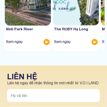
Vinh Park River
The RUBY Hạ Long
Mư
Xem ngay
Xem ngay
Xe
LIÊN HỆ
Liên hệ ngay để nhận thông tin mới nhất từ V.O.I LAND