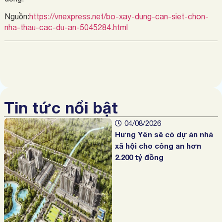
Nguồn:
https://vnexpress.net/bo-xay-dung-can-siet-chon-
nha-thau-cac-du-an-5045284.html
Tin tức nổi bật
04/08/2026
Hưng Yên sẽ có dự án nhà
xã hội cho công an hơn
2.200 tỷ đồng