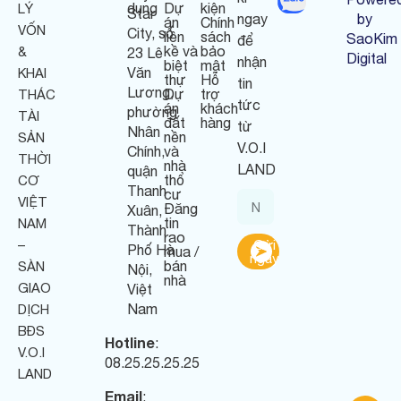
dụng
Dự
kiện
LÝ
Star
ngay
by
án
Chính
VỐN
City, số
liền
sách
SaoKim
để
kề và
bảo
&
23 Lê
Digital
nhận
biệt
mật
Văn
KHAI
thự
Hỗ
tin
Lương,
Dự
trợ
THÁC
tức
án
khách
phường
TÀI
đất
hàng
từ
Nhân
nền
SẢN
V.O.I
Chính,
và
THỜI
nhà
LAND
quận
thổ
CƠ
Thanh
cư
VIỆT
Đăng
Xuân,
tin
NAM
Thành
rao
–
Gửi
Phố Hà
mua /
ngay
bán
SÀN
Nội,
nhà
GIAO
Việt
Nam
DỊCH
BĐS
Hotline
:
V.O.I
08.25.25.25.25
LAND
Email
: