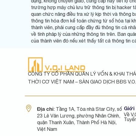
dụng, không chuyển giao, cung cấp hay tiết lộ ch
trường hợp máy chủ lưu trữ thông tin bị hacker 
quan chức năng điều tra xử lý kịp thời và thông 
thông tin hóa đơn kế toán chứng từ số hóa tại kh
thành viên, phải cung cấp đầy đủ thông tin cá nhân
về tính pháp lý của những thông tin trên. Ban quả
của thành viên đó nếu xét thấy tất cả thông tin 
CÔNG TY CỔ PHẦN QUẢN LÝ VỐN & KHAI THÁ
THỜI CƠ VIỆT NAM – SÀN GIAO DỊCH BĐS V.O.
Giới 
Địa chỉ
: Tầng 1A, Tòa nhà Star City, số
Về V.
23 Lê Văn Lương, phường Nhân Chính,
Tuyể
quận Thanh Xuân, Thành Phố Hà Nội,
Việt Nam