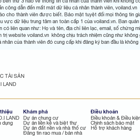
o bên thứ 3 nào về thông tin cá nhân của thành viên khi không 
tấn công dẫn đến mất mát dữ liệu cá nhân thành viên, voiland.vn
báo cho thành viên được biết. Bảo mật tuyệt đối mọi thông tin 
u vực dữ liệu trung tâm an toàn cấp 1 của voiland.vn. Ban quản 
 có liên quan như: Họ và tên, địa chỉ liên lạc, email, số chứng m
n trị website voiland.vn không chịu trách nhiệm cũng như không g
cá nhân của thành viên đó cung cấp khi đăng ký ban đầu là không 
C TÀI SẢN
I LAND
thiệu
Khám phá
Điều khoản
O.I LAND
Dự án chung cư
Điều khoản & Điều kiệ
n dụng
Dự án liền kề và biệt thự
Chính sách bảo mật
Dự án đất nền và nhà thổ cư
Hỗ trợ khách hàng
Đăng tin rao mua / bán nhà