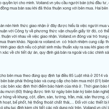
o quyền lợi cho mình. Voiland.vn yêu cầu người bán (chủ đầu tư
đồng mua bán sau khi đã thỏa thuận xong với bên mua. Hai bên t
ản nên hình thức giao nhận ở đây được hiểu là việc người mua 
n với Công ty về phương thức vận chuyển giấy tờ đó, có thể g
huận với nhau về việc giao nhận. Voiland.vn đóng vai trò trung gi
i mua tham khảo. Ngoài ra voiland.vn có trách nhiệm cung cấp 
rình giao dịch nếu có phát sinh mâu thuẩn xảy ra sau khi giao nh
 xác về chi tiết dự án, quy định giá bán ra ngoài và các chính 
ho bên mua theo đúng quy định tại điều 85 Luật nhà ở 2014 và cá
 bên bán phải thông báo và cung cấp cho bên mua một (01) biên
 các bên xác định thời điểm bảo hành của nhà ở. Thời gian bảo 
sáu mươi (60) tháng được tính từ ngày bên bán ký biên bản ngh
ỏng về khung, cột, dầm, sàn, tường, trần, mái, sân thượng, cầu
h hoạt, bể phốt, hệ thống thoát chất thải,… Đối với các thiết bị 
ụ lục đính kèm chi tiết các nội dung nói trên. Voiland.vn chỉ là