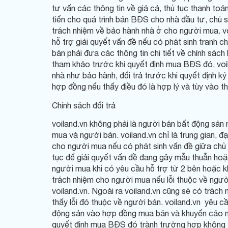
tư vấn các thông tin về giá cả, thủ tục thanh to
tiến cho quá trình bán BĐS cho nhà đầu tư, chủ 
trách nhiệm về bảo hành nhà ở cho người mua. v
hỗ trợ giải quyết vấn đề nếu có phát sinh tranh
bán phải đưa các thông tin chi tiết về chính s
tham khảo trước khi quyết định mua BĐS đó. voi
nhà như bảo hành, đổi trả trước khi quyết định 
hợp đồng nếu thấy điều đó là hợp lý và tùy vào t
Chính sách đổi trả
voiland.vn không phải là người bán bất động sản
mua và người bán. voiland.vn chỉ là trung gian, đ
cho người mua nếu có phát sinh vấn đề giữa chủ 
tục để giải quyết vấn đề đang gây mẫu thuẫn hoặ
người mua khi có yêu cầu hỗ trợ từ 2 bên hoặc k
trách nhiệm cho người mua nếu lỗi thuộc về ngườ
voiland.vn. Ngoài ra voiland.vn cũng sẽ có trách
thấy lỗi đó thuộc về người bán. voiland.vn yêu cầ
động sản vào hợp đồng mua bán và khuyến cáo ngư
quyết định mua BĐS đó trành trường hợp không 