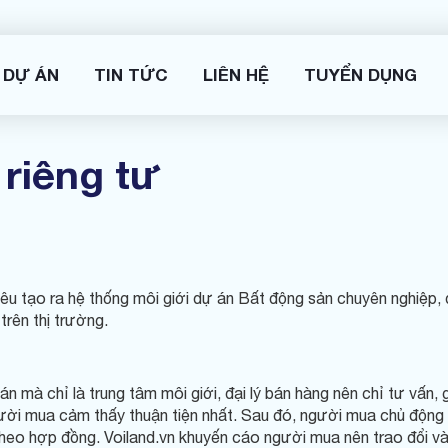
DỰ ÁN
TIN TỨC
LIÊN HỆ
TUYỂN DỤNG
riêng tư
iêu tạo ra hệ thống môi giới dự án Bất động sản chuyên nghiệp
rên thị trường.
n mà chỉ là trung tâm môi giới, đại lý bán hàng nên chỉ tư vấn, 
ời mua cảm thấy thuận tiện nhất. Sau đó, người mua chủ động 
theo hợp đồng. Voiland.vn khuyến cáo người mua nên trao đổi v