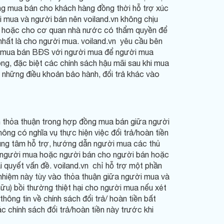
đồng mua bán cho khách hàng đồng thời hỗ trợ xúc
i mua và người bán nên voiland.vn không chịu
ua hoặc cho cơ quan nhà nước có thẩm quyền để
 nhất là cho người mua. voiland.vn yêu cầu bên
ồng mua bán BĐS với người mua để người mua
g, đặc biệt các chính sách hậu mãi sau khi mua
 những điều khoản bảo hành, đổi trả khác vào
ch thỏa thuận trong hợp đồng mua bán giữa người
ông có nghĩa vụ thực hiện việc đổi trả/hoàn tiền
trung tâm hỗ trợ, hướng dẫn người mua các thủ
ủa người mua hoặc người bán cho người bán hoặc
 quyết vấn đề. voiland.vn chỉ hỗ trợ một phần
 nhiệm này tùy vào thỏa thuận giữa người mua và
hữu) bồi thường thiệt hại cho người mua nếu xét
hông tin về chính sách đổi trả/ hoàn tiền bất
 chính sách đổi trả/hoàn tiền này trước khi