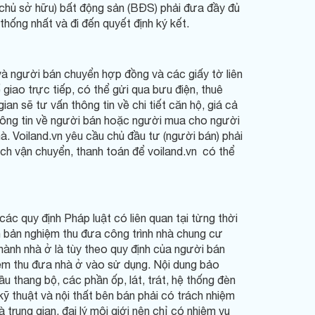
, chủ sở hữu) bất động sản (BĐS) phải đưa đầy đủ
hống nhất và đi đến quyết định ký kết.
và người bán chuyển hợp đồng và các giấy tờ liên
iao trực tiếp, có thể gửi qua bưu điện, thuê
an sẽ tư vấn thông tin về chi tiết căn hộ, giá cả
thông tin về người bán hoặc người mua cho người
à. Voiland.vn yêu cầu chủ đầu tư (người bán) phải
sách vận chuyển, thanh toán để voiland.vn có thể
c quy định Pháp luật có liên quan tại từng thời
 bản nghiệm thu đưa công trình nhà chung cư
hành nhà ở là tùy theo quy định của người bán
iệm thu đưa nhà ở vào sử dụng. Nội dung bảo
 thang bộ, các phần ốp, lát, trát, hệ thống đèn
kỹ thuật và nội thất bên bán phải có trách nhiệm
 trung gian, đại lý môi giới nên chỉ có nhiệm vụ