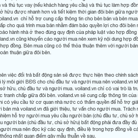
án và thủ tục vay (nếu khách hàng yêu cầu) và thủ tục làm hợp 
sở hữu được nhanh hơn và tiết kiệm thời gian đôi bên giữa ngườ
oiland.vn chỉ hỗ trợ cung cấp thông tin cho bên bán và bên m
 chấp cho quá trình mua bán nhằm đảm bảo quyền lợi cho đôi bên
ách bảo hành nhà ở theo đúng quy định của pháp luật vào hợp đ
land.vn cũng khuyến cáo người mua nên xem kỹ nội dung hợp đồn
ký hợp đồng. Bên mua cũng có thể thỏa thuận thêm với người bán
hoản thuận giữa đôi bên.
 nên việc đổi trả bất động sản sẽ được thực hiện theo chính sá
ại lý môi giới BĐS cho chủ đầu tư và người mua nên voiland.vn kh
sở hữu, chủ đầu tư và người mua. voiland.vn chỉ có vai trò là 
c tranh chấp giữa đôi bên. voiland.vn sẽ cung cấp thông tin c
hi có yêu cầu từ cơ quan nhà nước có thẩm quyền để hỗ trợ giải
i bán mà voiland.vn đã giới thiệu, tư vấn cho người mua. Trách
 nhiệm hỗ trợ người mua yêu cầu người bán (chủ đầu tư, chủ sở 
u người bán (chủ đầu tư, chủ sở hữu) bất động phải đưa đầy đủ t
ời mua nên đọc kỹ các quy định, điều lệ trong hợp đồng về các
thống nhất quan điểm gây mẫu thuẫn về sau.