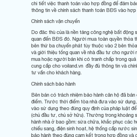
chi tiết việc thanh toán vào hợp đồng để đảm bả
thông tin về chính sách thanh toán BĐS vào hợp 
Chính sách vận chuyển
Do đăc thù của là nền tảng công nghệ bất động s
quan đến BĐS đó. Người mua toàn quyền thỏa thuậ
bên thứ ba chuyển phát tùy thuộc vào 2 bên thỏa t
và giới thiệu tổng quan về nhà đầu tư cho ngườ
mua hoặc người bán khi có tranh chấp trong quá t
cung cấp cho voiland.vn đầy đủ thông tin và chính
tư vấn cho khách hàng.
Chính sách bảo hành
Bên bán có trách nhiệm bảo hành căn hộ đã bán c
điểm. Trước thời điểm tòa nhà đưa vào sử dụng,
vào sử dụng theo đúng quy định của pháp luật để
(chủ đầu tư, chủ sở hữu). Thường trong khoảng 
hành nhà ở bao gồm: sửa chữa, khắc phục các hư h
chiếu sang, điện sinh hoạt, hệ thống cấp nước sin
bảo hành theo đúng cam kết trong hợp đồng và có ph